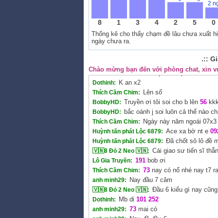
2 n
39
bú
Rich $ Brian 🔥🔥🔥:
Ko co a bum ạ
Mcphe:
8
1
3
4
2
5
0
Ok ae. MT ăn ra. MN thua.
🐃🐃🐃🐃:
Thống kê cho thấy chạm đề lâu chưa xuất hi
31
71
có 1
Lô Gia Truyền:
ngày chưa ra.
MB có tiền đánh rồi.
66
,
99
x
250
.
🐃🐃🐃🐃:
6 con càng nữa ă nhé
🐃🐃🐃🐃:
.:: G
Chan vkl
Dothinh:
Chào mừng bạn đến với phòng chat, xin v
Hôm qua e húp btl mb
18
x
Lô Đỉnh Cao MB:
K an x2
Dothinh:
Lên số
Thích Cầm Chim:
Truyền ơi tôi soi cho b lên
56
kk
BobbyHD:
bắc oánh j soi luôn cả thể nào ch
BobbyHD:
Ngày này năm ngoái 07x3
Thích Cầm Chim:
Ace xa bờ nt e
09
Huỳnh tấn phát Lộc 6879:
Đã chốt sô lô đề 
Huỳnh tấn phát Lộc 6879:
Cái giao sư tiến sĩ th
🇻🇳8 Đỏ 2 Neo 🇻🇳:
191
bob ơi
Lô Gia Truyền:
73
nay có nổ nhé nay t7 ra
Thích Cầm Chim:
Nay đầu 7 câm
anh minh29:
Đầu 6 kiểu gì nay cũng
🇻🇳8 Đỏ 2 Neo 🇻🇳:
Mb di
101
252
Dothinh:
73
mai có
anh minh29: