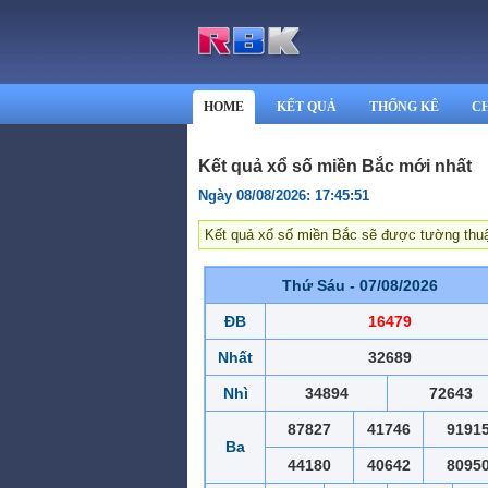
HOME
KẾT QUẢ
THỐNG KÊ
CH
Kết quả xổ số miền Bắc mới nhất
Ngày 08/08/2026: 17:45:51
Kết quả xổ số miền Bắc sẽ được tường thuật 
Thứ Sáu - 07/08/2026
ĐB
16479
Nhất
32689
Nhì
34894
72643
87827
41746
9191
Ba
44180
40642
8095