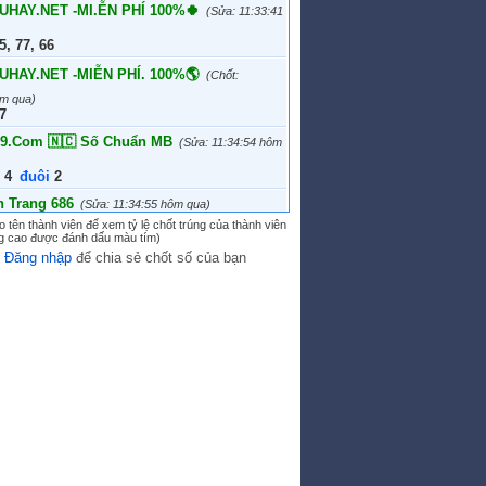
h1998
1.698.000
UHAY.NET -MI.ỄN PHÍ 100%🍀
(Sửa: 11:33:41
74
1.676.000
5, 77, 66
Ngắn (242168)
1.660.000
UHAY.NET -MIỄN PHÍ. 100%🌎
(Chốt:
ễn Hoài Nam 667
1.648.000
ôm qua)
m32
1.632.000
7
24
1.610.000
9.Com 🇳🇨 Số Chuẩn MB
(Sửa: 11:34:54 hôm
binh_
1.610.000
g62.542
4
đuôi
2
1.610.000
p96_253
1.604.000
 Trang 686
(Sửa: 11:34:55 hôm qua)
7
đuôi
9
nh12 448
1.576.000
 tên thành viên để xem tỷ lệ chốt trúng của thành viên
úng cao được đánh dấu màu tím)
hong20
(Sửa: 11:34:55 hôm qua)
y
Đăng nhập
để chia sẻ chốt số của bạn
2
đuôi
3
34:55 hôm qua)
7
đuôi
2
.468
(Sửa: 11:34:55 hôm qua)
6
đuôi
1
UHAY.NET -MIỄN PHÍ %🌎
(Chốt: 11:33:24
5
68.com 🖼 Số chuẩn
(Sửa: 11:34:55 hôm qua)
0
đuôi
1