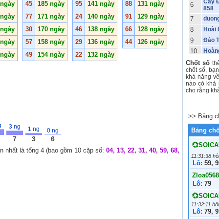
Cây Đ
 ngày
45
185 ngày
95
141 ngày
88
131 ngày
6
858
 ngày
77
171 ngày
24
140 ngày
91
129 ngày
7
duon
 ngày
30
170 ngày
46
138 ngày
66
128 ngày
8
Hoài 
9
Đào T
 ngày
57
158 ngày
29
136 ngày
44
126 ngày
10
Hoàn
 ngày
49
154 ngày
22
132 ngày
11
HHH1
Chốt số
thể
chốt số, bạ
12
phan
khả năng về
13
Huỳn
nào có khả 
cho rằng khả
14
Khán
15
Lê Kh
16
Mr B
>> Bảng c
g
17
yen-
3 ng
1 ng
Bảng chố
0 ng
18
Vũ Ti
7
3
6
💞SOICA
19
Viên
n nhất là tổng 4 (bao gồm 10 cặp số:
04, 13, 22, 31, 40, 59, 68,
11:31:38 h
20
Hồ Tấ
Lô:
59, 9
21
😔 M
Zloa0568
22
t-lin
Lô:
79
23
Võ Đứ
💞SOICA
24
Nguy
11:32:11 h
Lô:
79, 9
25
Văn 