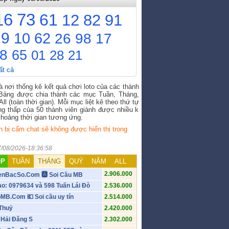
16
73
61
12
82
91
19
10
62
26
98
17
8
65
01
28
21
ất cả
à nơi thống kê kết quả chơi loto của các thành
Bảng được chia thành các mục Tuần, Tháng,
ll (toàn thời gian). Mỗi mục liệt kê theo thứ tự
ng thấp của 50 thành viên giành được nhiều k
khoảng thời gian tương ứng.
n bị cấm chat sẽ không được hiển thị trong
7/08/2026-18:36:58
OP
TUẦN
THÁNG
QUÝ
NĂM
ALL
2.906.000
ienBacSo.Com 🅰️ Soi Cầu MB
o: 0979634 và 598 Tuấn Lái Đò
2.536.000
MB.Com 💶 Soi cầu uy tín
2.514.000
Thuỷ
2.420.000
Hải Đăng S
2.302.000