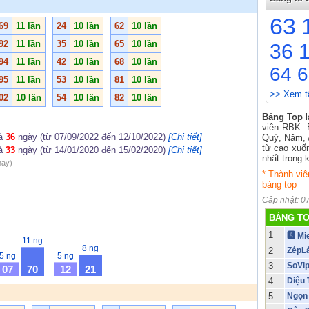
63
69
11 lần
24
10 lần
62
10 lần
92
11 lần
35
10 lần
65
10 lần
36
94
11 lần
42
10 lần
68
10 lần
64
6
95
11 lần
53
10 lần
81
10 lần
>> Xem t
02
10 lần
54
10 lần
82
10 lần
Bảng Top
l
viên RBK. 
là
36
ngày (từ 07/09/2022 đến 12/10/2022)
[Chi tiết]
Quý, Năm, A
từ cao xuố
là
33
ngày (từ 14/01/2020 đến 15/02/2020)
[Chi tiết]
nhất trong 
nay)
* Thành viê
bảng top
Cập nhật: 0
BẢNG T
1
🅰️ M
11 ng
8 ng
2
ZépLà
5 ng
5 ng
3
SoVip
07
70
12
21
4
Diệu 
5
Ngọn 