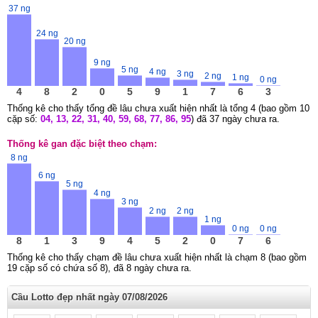
37 ng
24 ng
20 ng
9 ng
5 ng
4 ng
3 ng
2 ng
1 ng
0 ng
4
8
2
0
5
9
1
7
6
3
Thống kê cho thấy tổng đề lâu chưa xuất hiện nhất là tổng 4 (bao gồm 10
cặp số:
04, 13, 22, 31, 40, 59, 68, 77, 86, 95
) đã 37 ngày chưa ra.
Thống kê gan đặc biệt theo chạm:
8 ng
6 ng
5 ng
4 ng
3 ng
2 ng
2 ng
1 ng
0 ng
0 ng
8
1
3
9
4
5
2
0
7
6
Thống kê cho thấy chạm đề lâu chưa xuất hiện nhất là chạm 8 (bao gồm
19 cặp số có chứa số 8), đã 8 ngày chưa ra.
Cầu Lotto đẹp nhất ngày 07/08/2026