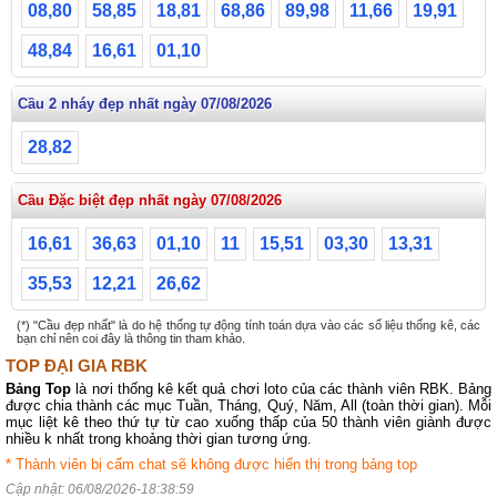
08,80
58,85
18,81
68,86
89,98
11,66
19,91
48,84
16,61
01,10
Cầu 2 nháy đẹp nhất ngày 07/08/2026
28,82
Cầu Đặc biệt đẹp nhất ngày 07/08/2026
16,61
36,63
01,10
11
15,51
03,30
13,31
35,53
12,21
26,62
(*) "Cầu đẹp nhất" là do hệ thống tự động tính toán dựa vào các số liệu thống kê, các
bạn chỉ nên coi đây là thông tin tham khảo.
TOP ĐẠI GIA RBK
Bảng Top
là nơi thống kê kết quả chơi loto của các thành viên RBK. Bảng
được chia thành các mục Tuần, Tháng, Quý, Năm, All (toàn thời gian). Mỗi
mục liệt kê theo thứ tự từ cao xuống thấp của 50 thành viên giành được
nhiều k nhất trong khoảng thời gian tương ứng.
* Thành viên bị cấm chat sẽ không được hiển thị trong bảng top
Cập nhật: 06/08/2026-18:38:59