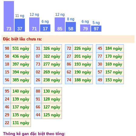
12 ng
12 ng
11 ng
8 ng
6 ng
6 ng
5 ng
73
37
71
17
85
58
79
97
Đặc biệt lâu chưa ra:
98
531 ngày
31
326 ngày
72
226 ngày
45
184 ngày
58
436 ngày
07
322 ngày
27
201 ngày
77
170 ngày
18
397 ngày
73
277 ngày
86
193 ngày
30
169 ngày
15
394 ngày
02
269 ngày
62
190 ngày
57
157 ngày
56
385 ngày
26
238 ngày
74
188 ngày
49
153 ngày
95
140 ngày
88
130 ngày
24
139 ngày
91
128 ngày
46
137 ngày
66
127 ngày
29
135 ngày
44
125 ngày
22
131 ngày
Thống kê gan đặc biệt theo tổng: