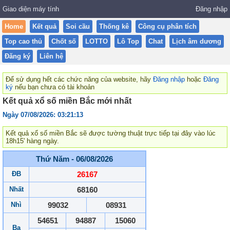
Giao diện máy tính
Đăng nhập
Home
Kết quả
Soi cầu
Thống kê
Công cụ phân tích
Top cao thủ
Chốt số
LOTTO
Lô Top
Chat
Lịch âm dương
Đăng ký
Liên hệ
Để sử dụng hết các chức năng của website, hãy
Đăng nhập
hoặc
Đăng
ký
nếu bạn chưa có tài khoản
Kết quả xổ số miền Bắc mới nhất
Ngày 07/08/2026: 03:21:13
Kết quả xổ số miền Bắc sẽ được tường thuật trực tiếp tại đây vào lúc
18h15' hàng ngày.
Thứ Năm - 06/08/2026
ĐB
26167
Nhất
68160
Nhì
99032
08931
54651
94887
15060
Ba