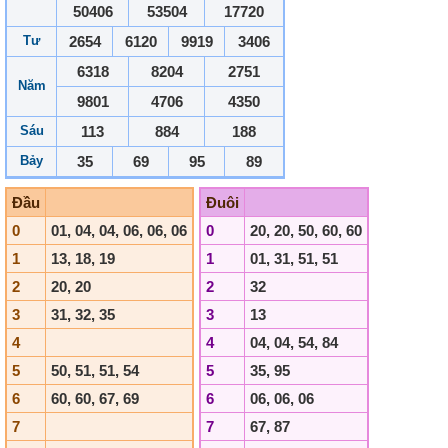
50406
53504
17720
Tư
2654
6120
9919
3406
6318
8204
2751
Năm
9801
4706
4350
Sáu
113
884
188
Bảy
35
69
95
89
Đầu
Đuôi
0
01, 04, 04, 06, 06, 06
0
20, 20, 50, 60, 60
1
13, 18, 19
1
01, 31, 51, 51
2
20, 20
2
32
3
31, 32, 35
3
13
4
4
04, 04, 54, 84
5
50, 51, 51, 54
5
35, 95
6
60, 60, 67, 69
6
06, 06, 06
7
7
67, 87