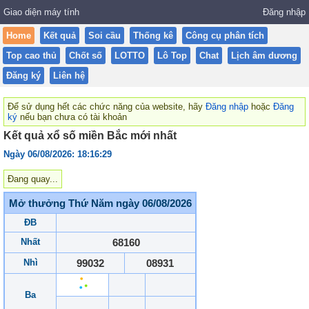
Giao diện máy tính
Đăng nhập
Home
Kết quả
Soi cầu
Thống kê
Công cụ phân tích
Top cao thủ
Chốt số
LOTTO
Lô Top
Chat
Lịch âm dương
Đăng ký
Liên hệ
Để sử dụng hết các chức năng của website, hãy
Đăng nhập
hoặc
Đăng
ký
nếu bạn chưa có tài khoản
Kết quả xổ số miền Bắc mới nhất
Ngày 06/08/2026: 18:16:29
Đang quay...
Mở thưởng Thứ Năm ngày 06/08/2026
ĐB
Nhất
68160
Nhì
99032
08931
Ba