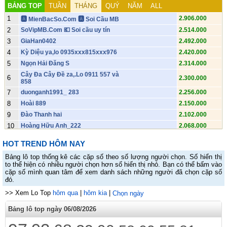
BẢNG TOP
TUẦN
THÁNG
QUÝ
NĂM
ALL
1
2.906.000
🅰️ MienBacSo.Com 🅰️ Soi Cầu MB
2
SoVipMB.Com 💶 Soi cầu uy tín
2.514.000
3
GiaHan0402
2.492.000
4
Kỳ Diệu ya,lo 0935xxx815xxx976
2.420.000
5
Ngọn Hải Đăng S
2.314.000
Cây Đa Cây Đề za,.Lo 0911 557 và
6
2.300.000
858
7
duonganh1991_ 283
2.256.000
8
Hoài 889
2.150.000
9
Đào Thanh hai
2.102.000
10
Hoàng Hữu Anh_222
2.068.000
11
HHH123
2.034.000
HOT TREND HÔM NAY
12
phangiakhoa71 342
2.018.000
Bảng lô top thống kê các cặp số theo số lượng người chọn. Số hiển thị
13
Viên Đàm Thanh
1.940.000
to thể hiện có nhiều người chọn hơn số hiển thị nhỏ. Bạn có thể bấm vào
14
Huỳnh Hữu Sơn.492
1.896.000
cặp số mình quan tâm để xem danh sách những người đã chọn cặp số
đó.
15
Khánh.391
1.874.000
>> Xem Lo Top
16
Lê Khánh Huy 38
hôm qua
|
hôm kia
|
1.852.000
Chọn ngày
17
yen-ngo36223 968
1.836.000
Bảng lô top ngày 06/08/2026
18
Vũ Tiến Anh 313
1.836.000
19
Hồ Tấn Anh 944
1.770.000