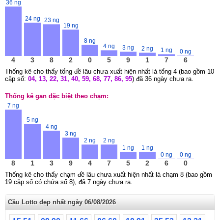
36 ng
24 ng
23 ng
19 ng
8 ng
4 ng
3 ng
2 ng
1 ng
0 ng
4
3
8
2
0
5
9
1
7
6
Thống kê cho thấy tổng đề lâu chưa xuất hiện nhất là tổng 4 (bao gồm 10
cặp số:
04, 13, 22, 31, 40, 59, 68, 77, 86, 95
) đã 36 ngày chưa ra.
Thống kê gan đặc biệt theo chạm:
7 ng
5 ng
4 ng
3 ng
2 ng
2 ng
1 ng
1 ng
0 ng
0 ng
8
1
3
9
4
7
5
2
6
0
Thống kê cho thấy chạm đề lâu chưa xuất hiện nhất là chạm 8 (bao gồm
19 cặp số có chứa số 8), đã 7 ngày chưa ra.
Cầu Lotto đẹp nhất ngày 06/08/2026