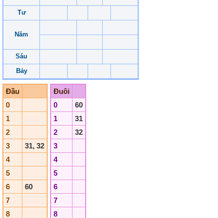
Tư
Năm
Sáu
Bảy
Đầu
Đuôi
0
0
60
1
1
31
2
2
32
3
31, 32
3
4
4
5
5
6
60
6
7
7
8
8