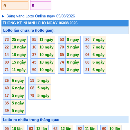
9
9
► Bảng vàng Lotto Online ngày 05/08/2026
THỐNG KÊ NHANH CHO NGÀY 06/08/2026
Lotto lâu chưa ra (lotto gan):
73
25 ngày
85
11 ngày
53
9 ngày
20
7 ngày
22
18 ngày
16
10 ngày
70
9 ngày
58
7 ngày
14
16 ngày
37
10 ngày
65
8 ngày
06
6 ngày
89
15 ngày
45
10 ngày
74
8 ngày
08
6 ngày
71
11 ngày
50
10 ngày
96
8 ngày
21
6 ngày
26
6 ngày
59
5 ngày
40
6 ngày
68
5 ngày
17
5 ngày
79
5 ngày
35
5 ngày
39
5 ngày
Lotto ra nhiều trong tháng qua:
05
16 lần
63
13 lần
62
12 lần
92
11 lần
60
10 lần