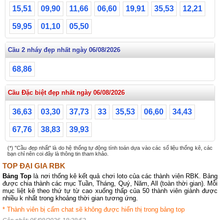
15,51
09,90
11,66
06,60
19,91
35,53
12,21
59,95
01,10
05,50
Cầu 2 nháy đẹp nhất ngày 06/08/2026
68,86
Cầu Đặc biệt đẹp nhất ngày 06/08/2026
36,63
03,30
37,73
33
35,53
06,60
34,43
67,76
38,83
39,93
(*) "Cầu đẹp nhất" là do hệ thống tự động tính toán dựa vào các số liệu thống kê, các
bạn chỉ nên coi đây là thông tin tham khảo.
TOP ĐẠI GIA RBK
Bảng Top
là nơi thống kê kết quả chơi loto của các thành viên RBK. Bảng
được chia thành các mục Tuần, Tháng, Quý, Năm, All (toàn thời gian). Mỗi
mục liệt kê theo thứ tự từ cao xuống thấp của 50 thành viên giành được
nhiều k nhất trong khoảng thời gian tương ứng.
* Thành viên bị cấm chat sẽ không được hiển thị trong bảng top