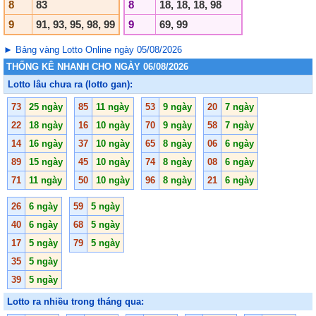
8
83
8
18, 18, 18, 98
9
91, 93, 95, 98, 99
9
69, 99
► Bảng vàng Lotto Online ngày 05/08/2026
THỐNG KÊ NHANH CHO NGÀY 06/08/2026
Lotto lâu chưa ra (lotto gan):
73
25 ngày
85
11 ngày
53
9 ngày
20
7 ngày
22
18 ngày
16
10 ngày
70
9 ngày
58
7 ngày
14
16 ngày
37
10 ngày
65
8 ngày
06
6 ngày
89
15 ngày
45
10 ngày
74
8 ngày
08
6 ngày
71
11 ngày
50
10 ngày
96
8 ngày
21
6 ngày
26
6 ngày
59
5 ngày
40
6 ngày
68
5 ngày
17
5 ngày
79
5 ngày
35
5 ngày
39
5 ngày
Lotto ra nhiều trong tháng qua: