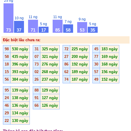
25 ng
11 ng
11 ng
10 ng
9 ng
7 ng
5 ng
5 ng
73
37
71
17
85
58
53
35
Đặc biệt lâu chưa ra:
98
530 ngày
31
325 ngày
72
225 ngày
45
183 ngày
58
435 ngày
07
321 ngày
27
200 ngày
77
169 ngày
18
396 ngày
73
276 ngày
86
192 ngày
30
168 ngày
15
393 ngày
02
268 ngày
62
189 ngày
57
156 ngày
56
384 ngày
26
237 ngày
74
187 ngày
49
152 ngày
95
139 ngày
88
129 ngày
24
138 ngày
91
127 ngày
46
136 ngày
66
126 ngày
29
134 ngày
22
130 ngày