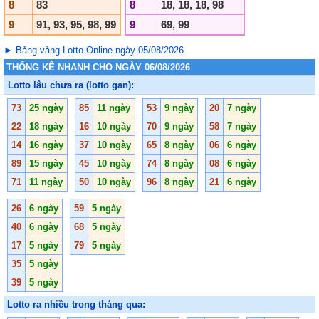
8
83
8
18, 18, 18, 98
9
91, 93, 95, 98, 99
9
69, 99
► Bảng vàng Lotto Online ngày 05/08/2026
THỐNG KÊ NHANH CHO NGÀY 06/08/2026
Lotto lâu chưa ra (lotto gan):
73
25 ngày
85
11 ngày
53
9 ngày
20
7 ngày
22
18 ngày
16
10 ngày
70
9 ngày
58
7 ngày
14
16 ngày
37
10 ngày
65
8 ngày
06
6 ngày
89
15 ngày
45
10 ngày
74
8 ngày
08
6 ngày
71
11 ngày
50
10 ngày
96
8 ngày
21
6 ngày
26
6 ngày
59
5 ngày
40
6 ngày
68
5 ngày
17
5 ngày
79
5 ngày
35
5 ngày
39
5 ngày
Lotto ra nhiều trong tháng qua: