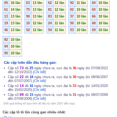
05
16 lần
63
13 lần
62
12 lần
92
11 lần
60
10 lần
61
14 lần
75
13 lần
81
12 lần
02
10 lần
65
10 lần
13
13 lần
90
13 lần
83
12 lần
37
10 lần
66
10 lần
19
13 lần
10
12 lần
24
11 lần
50
10 lần
68
10 lần
46
13 lần
52
12 lần
54
11 lần
53
10 lần
69
10 lần
82
10 lần
94
10 lần
95
10 lần
Các cặp lotto dẫn đầu bảng gan:
73
Cặp số
đã
25
ngày chưa ra, cực đại là
36
ngày (từ 07/09/2022
đến 12/10/2022)
[Chi tiết]
22
Cặp số
đã
18
ngày chưa ra, cực đại là
30
ngày (từ 08/06/2007
đến 07/07/2007)
[Chi tiết]
14
Cặp số
đã
16
ngày chưa ra, cực đại là
33
ngày (từ 14/01/2020
đến 15/02/2020)
[Chi tiết]
89
Cặp số
đã
15
ngày chưa ra, cực đại là
31
ngày (từ 08/07/2009
đến 07/08/2009)
[Chi tiết]
(Kết quả thống kê dựa trên dữ liệu từ năm 2007 đến nay)
Các cặp lô tô lộn cùng gan nhiều nhất: