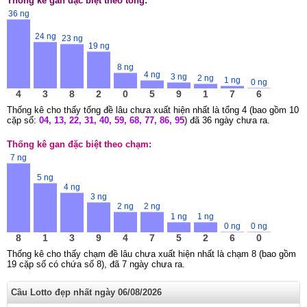
Thống kê gan đặc biệt theo tổng:
36 ng
24 ng
23 ng
19 ng
8 ng
4 ng
3 ng
2 ng
1 ng
0 ng
4
3
8
2
0
5
9
1
7
6
Thống kê cho thấy tổng đề lâu chưa xuất hiện nhất là tổng 4 (bao gồm 10
cặp số:
04, 13, 22, 31, 40, 59, 68, 77, 86, 95
) đã 36 ngày chưa ra.
Thống kê gan đặc biệt theo chạm:
7 ng
5 ng
4 ng
3 ng
2 ng
2 ng
1 ng
1 ng
0 ng
0 ng
8
1
3
9
4
7
5
2
6
0
Thống kê cho thấy chạm đề lâu chưa xuất hiện nhất là chạm 8 (bao gồm
19 cặp số có chứa số 8), đã 7 ngày chưa ra.
Cầu Lotto đẹp nhất ngày 06/08/2026