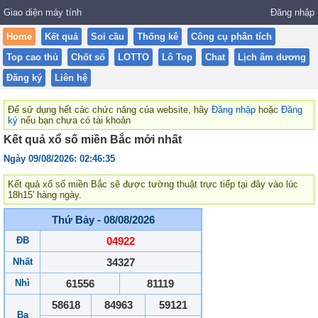
Giao diện máy tính
Đăng nhập
Home
Kết quả
Soi cầu
Thống kê
Công cụ phân tích
Top cao thủ
Chốt số
LOTTO
Lô Top
Chat
Lịch âm dương
Đăng ký
Liên hệ
Để sử dụng hết các chức năng của website, hãy
Đăng nhập
hoặc
Đăng
ký
nếu bạn chưa có tài khoản
Kết quả xổ số miền Bắc mới nhất
Ngày 09/08/2026: 02:46:35
Kết quả xổ số miền Bắc sẽ được tường thuật trực tiếp tại đây vào lúc
18h15' hàng ngày.
Thứ Bảy - 08/08/2026
ĐB
04922
Nhất
34327
Nhì
61556
81119
58618
84963
59121
Ba