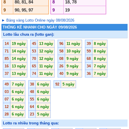
8
80, 81, 84
8
18, 78
9
90, 95, 97
9
19
► Bảng vàng Lotto Online ngày 08/08/2026
THỐNG KÊ NHANH CHO NGÀY 09/08/2026
Lotto lâu chưa ra (lotto gan):
14
19 ngày
45
13 ngày
96
11 ngày
39
8 ngày
71
14 ngày
53
12 ngày
58
10 ngày
59
8 ngày
85
14 ngày
70
12 ngày
08
9 ngày
68
8 ngày
16
13 ngày
65
11 ngày
26
9 ngày
34
7 ngày
37
13 ngày
74
11 ngày
40
9 ngày
36
7 ngày
49
7 ngày
38
6 ngày
92
5 ngày
03
6 ngày
48
6 ngày
07
6 ngày
55
6 ngày
12
6 ngày
64
6 ngày
28
6 ngày
23
5 ngày
Lotto ra nhiều trong tháng qua: