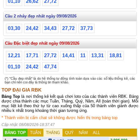
01,10
26,62
27,72
Cầu 2 nháy đẹp nhất ngày 09/08/2026
03,30
24,42
34,43
27,72
37,73
Cầu Đặc biệt đẹp nhất ngày 09/08/2026
12,21
17,71
27,72
14,41
11
13,31
18,81
01,10
24,42
47,74
(*) "Cầu đẹp nhất" là do hệ thống tự động tính toán dựa vào các số liệu thống kê, các
bạn chỉ nên coi đây là thông tin tham khảo.
TOP ĐẠI GIA RBK
Bảng Top
là nơi thống kê kết quả chơi loto của các thành viên RBK. Bảng
được chia thành các mục Tuần, Tháng, Quý, Năm, All (toàn thời gian). Mỗi
mục liệt kê theo thứ tự từ cao xuống thấp của 50 thành viên giành được
nhiều k nhất trong khoảng thời gian tương ứng.
* Thành viên bị cấm chat sẽ không được hiển thị trong bảng top
Cập nhật: 08/08/2026-18:37:47
BẢNG TOP
TUẦN
THÁNG
QUÝ
NĂM
ALL