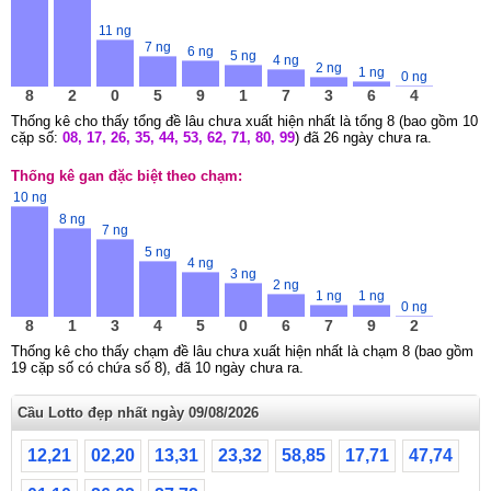
11 ng
7 ng
6 ng
5 ng
4 ng
2 ng
1 ng
0 ng
8
2
0
5
9
1
7
3
6
4
Thống kê cho thấy tổng đề lâu chưa xuất hiện nhất là tổng 8 (bao gồm 10
cặp số:
08, 17, 26, 35, 44, 53, 62, 71, 80, 99
) đã 26 ngày chưa ra.
Thống kê gan đặc biệt theo chạm:
10 ng
8 ng
7 ng
5 ng
4 ng
3 ng
2 ng
1 ng
1 ng
0 ng
8
1
3
4
5
0
6
7
9
2
Thống kê cho thấy chạm đề lâu chưa xuất hiện nhất là chạm 8 (bao gồm
19 cặp số có chứa số 8), đã 10 ngày chưa ra.
Cầu Lotto đẹp nhất ngày 09/08/2026
12,21
02,20
13,31
23,32
58,85
17,71
47,74