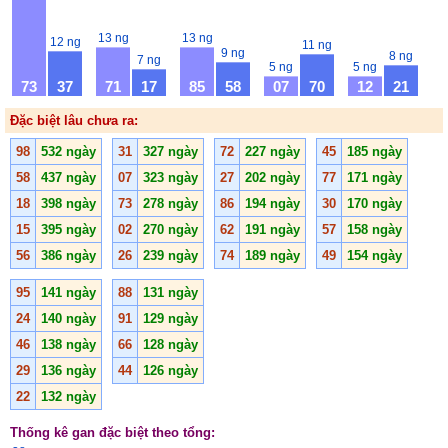
13 ng
13 ng
12 ng
11 ng
9 ng
8 ng
7 ng
5 ng
5 ng
73
37
71
17
85
58
07
70
12
21
Đặc biệt lâu chưa ra:
98
532 ngày
31
327 ngày
72
227 ngày
45
185 ngày
58
437 ngày
07
323 ngày
27
202 ngày
77
171 ngày
18
398 ngày
73
278 ngày
86
194 ngày
30
170 ngày
15
395 ngày
02
270 ngày
62
191 ngày
57
158 ngày
56
386 ngày
26
239 ngày
74
189 ngày
49
154 ngày
95
141 ngày
88
131 ngày
24
140 ngày
91
129 ngày
46
138 ngày
66
128 ngày
29
136 ngày
44
126 ngày
22
132 ngày
Thống kê gan đặc biệt theo tổng: