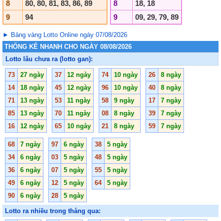
8
80, 80, 81, 83, 86, 89
8
18, 18
9
94
9
09, 29, 79, 89
► Bảng vàng Lotto Online ngày 07/08/2026
THỐNG KÊ NHANH CHO NGÀY 08/08/2026
Lotto lâu chưa ra (lotto gan):
73
27 ngày
37
12 ngày
74
10 ngày
26
8 ngày
14
18 ngày
45
12 ngày
96
10 ngày
40
8 ngày
71
13 ngày
53
11 ngày
58
9 ngày
17
7 ngày
85
13 ngày
70
11 ngày
08
8 ngày
39
7 ngày
16
12 ngày
65
10 ngày
21
8 ngày
59
7 ngày
68
7 ngày
97
6 ngày
38
5 ngày
34
6 ngày
03
5 ngày
48
5 ngày
36
6 ngày
07
5 ngày
55
5 ngày
49
6 ngày
12
5 ngày
64
5 ngày
90
6 ngày
28
5 ngày
Lotto ra nhiều trong tháng qua: