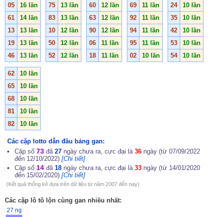
05
16 lần
75
13 lần
60
12 lần
69
11 lần
24
10 lần
61
14 lần
83
13 lần
63
12 lần
92
11 lần
35
10 lần
13
13 lần
10
12 lần
90
12 lần
94
11 lần
42
10 lần
19
13 lần
50
12 lần
06
11 lần
95
11 lần
53
10 lần
46
13 lần
52
12 lần
18
11 lần
02
10 lần
54
10 lần
62
10 lần
65
10 lần
68
10 lần
81
10 lần
82
10 lần
Các cặp lotto dẫn đầu bảng gan:
73
Cặp số
đã
27
ngày chưa ra, cực đại là
36
ngày (từ 07/09/2022
đến 12/10/2022)
[Chi tiết]
14
Cặp số
đã
18
ngày chưa ra, cực đại là
33
ngày (từ 14/01/2020
đến 15/02/2020)
[Chi tiết]
(Kết quả thống kê dựa trên dữ liệu từ năm 2007 đến nay)
Các cặp lô tô lộn cùng gan nhiều nhất:
27 ng