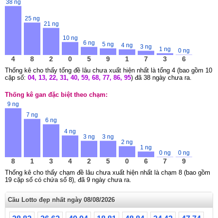
38 ng
25 ng
21 ng
10 ng
6 ng
5 ng
4 ng
3 ng
1 ng
0 ng
4
8
2
0
5
9
1
7
3
6
Thống kê cho thấy tổng đề lâu chưa xuất hiện nhất là tổng 4 (bao gồm 10
cặp số:
04, 13, 22, 31, 40, 59, 68, 77, 86, 95
) đã 38 ngày chưa ra.
Thống kê gan đặc biệt theo chạm:
9 ng
7 ng
6 ng
4 ng
3 ng
3 ng
2 ng
1 ng
0 ng
0 ng
8
1
3
4
2
5
0
6
7
9
Thống kê cho thấy chạm đề lâu chưa xuất hiện nhất là chạm 8 (bao gồm
19 cặp số có chứa số 8), đã 9 ngày chưa ra.
Cầu Lotto đẹp nhất ngày 08/08/2026