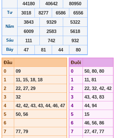
44180
40642
80950
Tư
3018
8277
6586
6556
3843
9329
5322
Năm
6009
2583
5618
Sáu
111
742
932
Bảy
47
81
44
80
Đầu
Đuôi
0
09
0
50, 80, 80
1
11, 15, 18, 18
1
11, 81
2
22, 27, 29
2
22, 32, 42, 42
3
32
3
43, 43, 83
4
42, 42, 43, 43, 44, 46, 47
4
44, 94
5
50, 56
5
15
6
6
46, 56, 86
7
77, 79
7
27, 47, 77