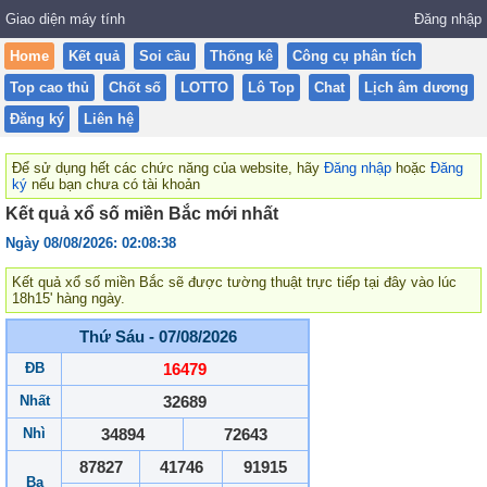
Giao diện máy tính
Đăng nhập
Home
Kết quả
Soi cầu
Thống kê
Công cụ phân tích
Top cao thủ
Chốt số
LOTTO
Lô Top
Chat
Lịch âm dương
Đăng ký
Liên hệ
Để sử dụng hết các chức năng của website, hãy
Đăng nhập
hoặc
Đăng
ký
nếu bạn chưa có tài khoản
Kết quả xổ số miền Bắc mới nhất
Ngày 08/08/2026: 02:08:38
Kết quả xổ số miền Bắc sẽ được tường thuật trực tiếp tại đây vào lúc
18h15' hàng ngày.
Thứ Sáu - 07/08/2026
ĐB
16479
Nhất
32689
Nhì
34894
72643
87827
41746
91915
Ba