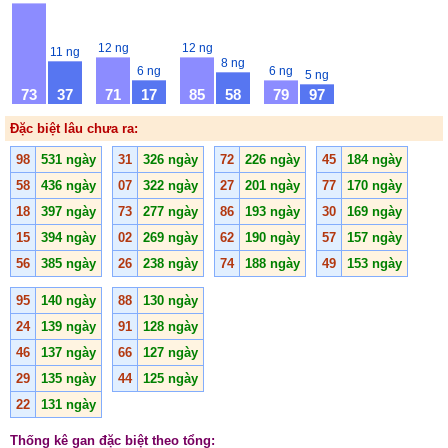
12 ng
12 ng
11 ng
8 ng
6 ng
6 ng
5 ng
73
37
71
17
85
58
79
97
Đặc biệt lâu chưa ra:
98
531 ngày
31
326 ngày
72
226 ngày
45
184 ngày
58
436 ngày
07
322 ngày
27
201 ngày
77
170 ngày
18
397 ngày
73
277 ngày
86
193 ngày
30
169 ngày
15
394 ngày
02
269 ngày
62
190 ngày
57
157 ngày
56
385 ngày
26
238 ngày
74
188 ngày
49
153 ngày
95
140 ngày
88
130 ngày
24
139 ngày
91
128 ngày
46
137 ngày
66
127 ngày
29
135 ngày
44
125 ngày
22
131 ngày
Thống kê gan đặc biệt theo tổng: