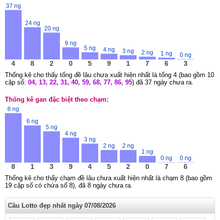
37 ng
24 ng
20 ng
9 ng
5 ng
4 ng
3 ng
2 ng
1 ng
0 ng
4
8
2
0
5
9
1
7
6
3
Thống kê cho thấy tổng đề lâu chưa xuất hiện nhất là tổng 4 (bao gồm 10
cặp số:
04, 13, 22, 31, 40, 59, 68, 77, 86, 95
) đã 37 ngày chưa ra.
Thống kê gan đặc biệt theo chạm:
8 ng
6 ng
5 ng
4 ng
3 ng
2 ng
2 ng
1 ng
0 ng
0 ng
8
1
3
9
4
5
2
0
7
6
Thống kê cho thấy chạm đề lâu chưa xuất hiện nhất là chạm 8 (bao gồm
19 cặp số có chứa số 8), đã 8 ngày chưa ra.
Cầu Lotto đẹp nhất ngày 07/08/2026