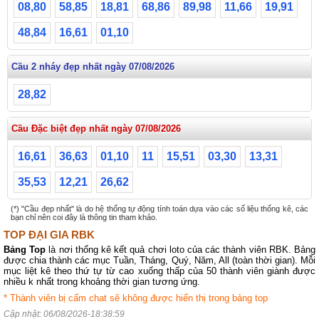
08,80
58,85
18,81
68,86
89,98
11,66
19,91
48,84
16,61
01,10
Cầu 2 nháy đẹp nhất ngày 07/08/2026
28,82
Cầu Đặc biệt đẹp nhất ngày 07/08/2026
16,61
36,63
01,10
11
15,51
03,30
13,31
35,53
12,21
26,62
(*) "Cầu đẹp nhất" là do hệ thống tự động tính toán dựa vào các số liệu thống kê, các
bạn chỉ nên coi đây là thông tin tham khảo.
TOP ĐẠI GIA RBK
Bảng Top
là nơi thống kê kết quả chơi loto của các thành viên RBK. Bảng
được chia thành các mục Tuần, Tháng, Quý, Năm, All (toàn thời gian). Mỗi
mục liệt kê theo thứ tự từ cao xuống thấp của 50 thành viên giành được
nhiều k nhất trong khoảng thời gian tương ứng.
* Thành viên bị cấm chat sẽ không được hiển thị trong bảng top
Cập nhật: 06/08/2026-18:38:59