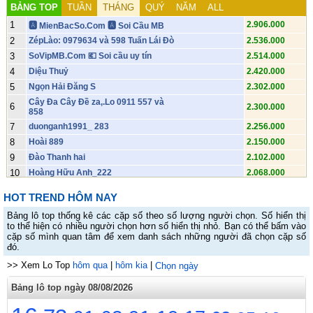
BẢNG TOP
TUẦN
THÁNG
QUÝ
NĂM
ALL
1
2.906.000
🅰️ MienBacSo.Com 🅰️ Soi Cầu MB
2
ZépLào: 0979634 và 598 Tuấn Lái Đò
2.536.000
3
SoVipMB.Com 💶 Soi cầu uy tín
2.514.000
4
Diệu Thuỷ
2.420.000
5
Ngọn Hải Đăng S
2.302.000
Cây Đa Cây Đề za,.Lo 0911 557 và
6
2.300.000
858
7
duonganh1991_ 283
2.256.000
8
Hoài 889
2.150.000
9
Đào Thanh hai
2.102.000
10
Hoàng Hữu Anh_222
2.068.000
11
HHH123
2.034.000
HOT TREND HÔM NAY
12
phangiakhoa71 342
2.018.000
Bảng lô top thống kê các cặp số theo số lượng người chọn. Số hiển thị
13
Huỳnh Hữu Sơn.492
1.896.000
to thể hiện có nhiều người chọn hơn số hiển thị nhỏ. Bạn có thể bấm vào
14
Khánh.391
1.874.000
cặp số mình quan tâm để xem danh sách những người đã chọn cặp số
đó.
15
Lê Khánh Huy 38
1.852.000
>> Xem Lo Top
16
Mr Baby198x
hôm qua
|
hôm kia
|
1.840.000
Chọn ngày
17
yen-ngo36223 968
1.836.000
Bảng lô top ngày 08/08/2026
18
Vũ Tiến Anh 313
1.836.000
19
Viên Đàm Thanh
1.780.000