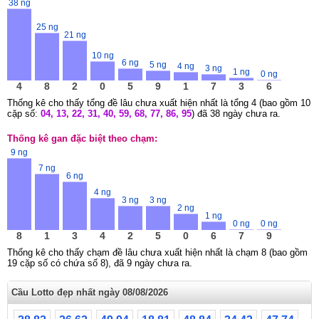
38 ng
25 ng
21 ng
10 ng
6 ng
5 ng
4 ng
3 ng
1 ng
0 ng
4
8
2
0
5
9
1
7
3
6
Thống kê cho thấy tổng đề lâu chưa xuất hiện nhất là tổng 4 (bao gồm 10
cặp số:
04, 13, 22, 31, 40, 59, 68, 77, 86, 95
) đã 38 ngày chưa ra.
Thống kê gan đặc biệt theo chạm:
9 ng
7 ng
6 ng
4 ng
3 ng
3 ng
2 ng
1 ng
0 ng
0 ng
8
1
3
4
2
5
0
6
7
9
Thống kê cho thấy chạm đề lâu chưa xuất hiện nhất là chạm 8 (bao gồm
19 cặp số có chứa số 8), đã 9 ngày chưa ra.
Cầu Lotto đẹp nhất ngày 08/08/2026