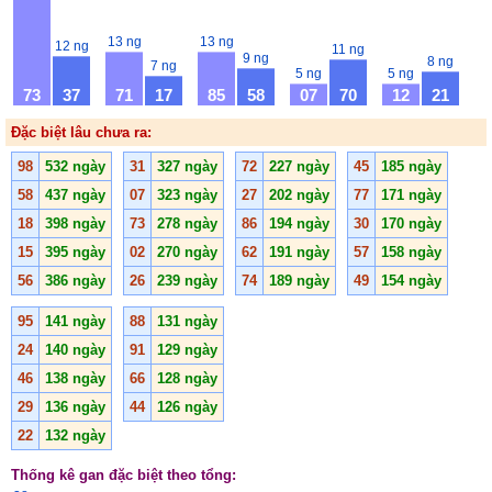
13 ng
13 ng
12 ng
11 ng
9 ng
8 ng
7 ng
5 ng
5 ng
73
37
71
17
85
58
07
70
12
21
Đặc biệt lâu chưa ra:
98
532 ngày
31
327 ngày
72
227 ngày
45
185 ngày
58
437 ngày
07
323 ngày
27
202 ngày
77
171 ngày
18
398 ngày
73
278 ngày
86
194 ngày
30
170 ngày
15
395 ngày
02
270 ngày
62
191 ngày
57
158 ngày
56
386 ngày
26
239 ngày
74
189 ngày
49
154 ngày
95
141 ngày
88
131 ngày
24
140 ngày
91
129 ngày
46
138 ngày
66
128 ngày
29
136 ngày
44
126 ngày
22
132 ngày
Thống kê gan đặc biệt theo tổng: