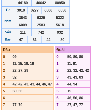
44180
40642
80950
Tư
3018
8277
6586
6556
3843
9329
5322
Năm
6009
2583
5618
Sáu
111
742
932
Bảy
47
81
44
80
Đầu
Đuôi
0
09
0
50, 80, 80
1
11, 15, 18, 18
1
11, 81
2
22, 27, 29
2
22, 32, 42, 42
3
32
3
43, 43, 83
4
42, 42, 43, 43, 44, 46, 47
4
44, 94
5
50, 56
5
15
6
6
46, 56, 86
7
77, 79
7
27, 47, 77