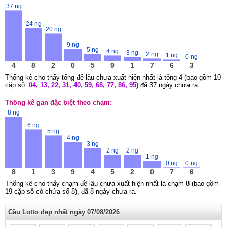
37 ng
24 ng
20 ng
9 ng
5 ng
4 ng
3 ng
2 ng
1 ng
0 ng
4
8
2
0
5
9
1
7
6
3
Thống kê cho thấy tổng đề lâu chưa xuất hiện nhất là tổng 4 (bao gồm 10
cặp số:
04, 13, 22, 31, 40, 59, 68, 77, 86, 95
) đã 37 ngày chưa ra.
Thống kê gan đặc biệt theo chạm:
8 ng
6 ng
5 ng
4 ng
3 ng
2 ng
2 ng
1 ng
0 ng
0 ng
8
1
3
9
4
5
2
0
7
6
Thống kê cho thấy chạm đề lâu chưa xuất hiện nhất là chạm 8 (bao gồm
19 cặp số có chứa số 8), đã 8 ngày chưa ra.
Cầu Lotto đẹp nhất ngày 07/08/2026