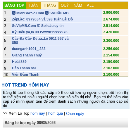
BẢNG TOP
TUẦN
THÁNG
QUÝ
NĂM
ALL
1
2.906.000
🅰️ MienBacSo.Com 🅰️ Soi Cầu MB
2
ZépLào: 0979634 và 598 Tuấn Lái Đò
2.674.000
3
SoVipMB.Com 💶 Soi cầu uy tín
2.514.000
4
Kỳ Diệu ya,lo 0935xxx815xxx976
2.420.000
Cây Đa Cây Đề za,.Lo 0911 557 và
5
2.300.000
858
6
duonganh1991_ 283
2.256.000
7
Giang Thanh Thuỷ
2.154.000
8
Hoài 889
2.150.000
9
Đào Thanh hai
2.102.000
10
Viên Đàm Thanh
2.100.000
11
Hoàng Hữu Anh_222
2.068.000
HOT TREND HÔM NAY
12
HHH123
2.034.000
Bảng lô top thống kê các cặp số theo số lượng người chọn. Số hiển thị
13
phangiakhoa71 342
2.018.000
to thể hiện có nhiều người chọn hơn số hiển thị nhỏ. Bạn có thể bấm vào
14
Huỳnh Hữu Sơn.492
1.896.000
cặp số mình quan tâm để xem danh sách những người đã chọn cặp số
đó.
15
Khánh.391
1.874.000
>> Xem Lo Top
16
Lê Khánh Huy 38
hôm nay
|
hôm qua
|
1.852.000
Chọn ngày
17
Mr Baby198x
1.840.000
Bảng lô top ngày 06/08/2026
18
yen-ngo36223 968
1.836.000