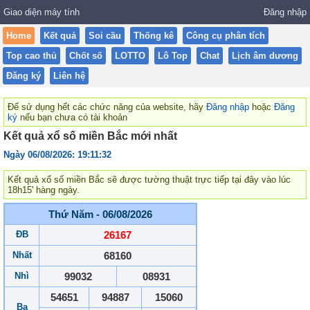
Giao diện máy tính
Đăng nhập
Home
Kết quả
Soi cầu
Thống kê
Công cụ phân tích
Top cao thủ
Chốt số
LOTTO
Lô Top
Chat
Lịch âm dương
Đăng ký
Liên hệ
Để sử dụng hết các chức năng của website, hãy
Đăng nhập
hoặc
Đăng
ký
nếu bạn chưa có tài khoản
Kết quả xổ số miền Bắc mới nhất
Ngày 06/08/2026: 19:11:32
Kết quả xổ số miền Bắc sẽ được tường thuật trực tiếp tại đây vào lúc
18h15' hàng ngày.
Thứ Năm - 06/08/2026
ĐB
26167
Nhất
68160
Nhì
99032
08931
54651
94887
15060
Ba