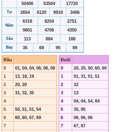
50406
53504
17720
Tư
2654
6120
9919
3406
6318
8204
2751
Năm
9801
4706
4350
Sáu
113
884
188
Bảy
35
69
95
89
Đầu
Đuôi
0
01, 04, 04, 06, 06, 06
0
20, 20, 50, 60, 60
1
13, 18, 19
1
01, 31, 51, 51
2
20, 20
2
32
3
31, 32, 35
3
13
4
4
04, 04, 54, 84
5
50, 51, 51, 54
5
35, 95
6
60, 60, 67, 69
6
06, 06, 06
7
7
67, 87