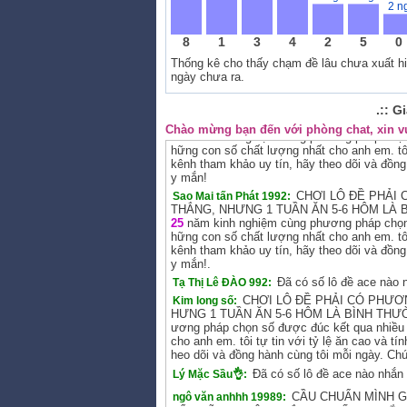
Ace nào đang xa bờ nh
Số học Ba Miền Free:
2 n
CHƠI LÔ ĐỀ PHẢI
Sao Mai tấn Phát 1992:
THẮNG, NHƯNG 1 TUẦN ĂN 5-6 HÔM LÀ 
8
1
3
4
2
5
0
25
năm kinh nghiệm cùng phương pháp chọn 
Thống kê cho thấy chạm đề lâu chưa xuất hi
hững con số chất lượng nhất cho anh em. tôi 
ngày chưa ra.
kênh tham khảo uy tín, hãy theo dõi và đồn
y mắn!.
CHƠI LÔ ĐỀ PHẢI
.:: G
Sao Mai tấn Phát 1992:
THẮNG, NHƯNG 1 TUẦN ĂN 5-6 HÔM LÀ 
Chào mừng bạn đến với phòng chat, xin v
25
năm kinh nghiệm cùng phương pháp chọn 
hững con số chất lượng nhất cho anh em. tôi 
kênh tham khảo uy tín, hãy theo dõi và đồn
y mắn!
CHƠI LÔ ĐỀ PHẢI
Sao Mai tấn Phát 1992:
THẮNG, NHƯNG 1 TUẦN ĂN 5-6 HÔM LÀ
25
năm kinh nghiệm cùng phương pháp chọn 
hững con số chất lượng nhất cho anh em. tôi 
kênh tham khảo uy tín, hãy theo dõi và đồn
y mắn!.
Đã có số lô đề ace nào 
Tạ Thị Lê ĐÀO 992:
CHƠI LÔ ĐỀ PHẢI CÓ PHƯƠ
Kim long số:
HƯNG 1 TUẦN ĂN 5-6 HÔM LÀ BÌNH THƯ
ương pháp chọn số được đúc kết qua nhiều 
cho anh em. tôi tự tin với tỷ lệ ăn cao và t
heo dõi và đồng hành cùng tôi mỗi ngày. Ch
Đã có số lô đề ace nào nhắn 
Lý Mặc Sầu👌:
CẦU CHUẨN MÌNH G
ngô văn anhhh 19989: