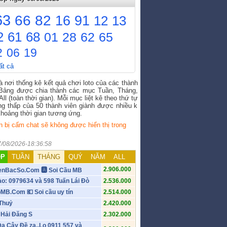
63
66
82
16
91
12
13
2
61
68
01
28
62
65
2
06
19
ất cả
à nơi thống kê kết quả chơi loto của các thành
Bảng được chia thành các mục Tuần, Tháng,
ll (toàn thời gian). Mỗi mục liệt kê theo thứ tự
ng thấp của 50 thành viên giành được nhiều k
khoảng thời gian tương ứng.
n bị cấm chat sẽ không được hiển thị trong
7/08/2026-18:36:58
OP
TUẦN
THÁNG
QUÝ
NĂM
ALL
2.906.000
ienBacSo.Com 🅰️ Soi Cầu MB
o: 0979634 và 598 Tuấn Lái Đò
2.536.000
MB.Com 💶 Soi cầu uy tín
2.514.000
Thuỷ
2.420.000
Hải Đăng S
2.302.000
a Cây Đề za,.Lo 0911 557 và