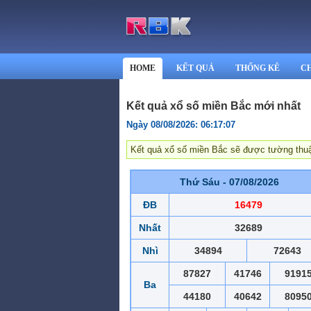
HOME
KẾT QUẢ
THỐNG KÊ
CH
Kết quả xổ số miền Bắc mới nhất
Ngày 08/08/2026: 06:17:07
Kết quả xổ số miền Bắc sẽ được tường thuật 
Thứ Sáu - 07/08/2026
ĐB
16479
Nhất
32689
Nhì
34894
72643
87827
41746
9191
Ba
44180
40642
8095