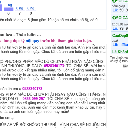
26
vuan
💞SOICA
ắn tin e e gửi vào nhóm: zola
0563906623
g
1 ng
hôm qua)
27
Minh 
 CÓ PHƯƠNG PHÁP, MẶC DÙ CHƯA PHẢI NGÀY NÀO CŨNG
0 ng
0 ng
Lô:
59, 9
BÌNH THƯỜNG, IB DALO
0528340173
. TÔI CHIA SẺ. Với hơn
6
7
9
28
Chân 
số được đúc kết qua nhiều năm, tôi luôn cố gắng mang đến n
💞SOICA
29
Nguy
ện nhất là chạm 8 (bao gồm 19 cặp số có chứa số 8), đã 9
tự tin với tỷ lệ ăn cao và tính ổn định lâu dài. Anh em cần một
g hành cùng tôi mỗi ngày. Chúc tất cả anh em luôn gặp nhiều ma
11:33:01 h
30
lena
Lô:
79, 9
31
vanh
 CÓ PHƯƠNG PHÁP, MẶC DÙ CHƯA PHẢI NGÀY NÀO CŨNG
iao lưu - Thảo luận ::.
CauDep9
32
phan
BÌNH THƯỜNG, IB DALO.
0528340173
. TÔI CHIA SẺ. Với hơn
ui lòng đọc kỹ
nội quy
trước khi tham gia thảo luận.
qua)
số được đúc kết qua nhiều năm, tôi luôn cố gắng mang đến n
33
Lô:
volon
đầu
tự tin với tỷ lệ ăn cao và tính ổn định lâu dài. Anh em cần một
34
mai-
g hành cùng tôi mỗi ngày. Chúc tất cả anh em luôn gặp nhiều ma
Lê Khánh
Lô:
đầu
35
ly_ha
Trỏ chuột vào
đó (tỷ lệ tr
 CÓ PHƯƠNG PHÁP, MẶC DÙ CHƯA PHẢI NGÀY NÀO CŨNG
hoang-p
 BÌNH THƯỜNG, IB DALO
0528340173
: TÔI CHIA SẺ. Với hơn
Hã
Lô:
đầu
số được đúc kết qua nhiều năm, tôi luôn cố gắng mang đến n
tự tin với tỷ lệ ăn cao và tính ổn định lâu dài. Anh em cần một
(Sửa: 11:
g hành cùng tôi mỗi ngày. Chúc tất cả anh em luôn gặp nhiều ma
Lô:
đầu
p-linh15
nhắn tin em ạ
0528340173
Lô:
đầu
NG PHÁP, MẶC DÙ CHƯA PHẢI NGÀY NÀO CŨNG THẮNG, N
ỜNG,DALO ::
0866
.
099
.
297
. TÔI CHIA SẺ kinh nghiệm cùng ph
💞SOICA
năm, tôi luôn cố gắng mang đến những con số chất lượng nhất
hôm qua)
ính ổn định lâu dài. Anh em cần một kênh tham khảo uy tín, hãy t
Lô:
59, 9
úc tất cả anh em luôn gặp nhiều may mắn!
tin em ạ
SoChuan
Lô:
đầu
IÚP AE VỀ BỜ KHÔNG THU PHÍ . MÌNH CHIA SẺ NGUỒN CH