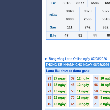
Tư
3018
8277
6586
65
3843
9329
5322
Năm
6009
2583
5618
Sáu
111
742
932
Bảy
47
81
44
8
► Bảng vàng Lotto Online ngày 07/08/2026
THỐNG KÊ NHANH CHO NGÀY 08/08/2026
>> Xem nội dung trước
Lotto lâu chưa ra (lotto gan):
Giàng A lú:
73
27 ngày
37
12 ngày
74
10 ng
Đã có số lô đề ace nào cần n
Lý Mặc Sầu👌:
14
18 ngày
45
12 ngày
96
10 ng
Giàng A lú mày thâm như tầu 😀
HipBéo:
HipBéo:
71
13 ngày
53
11 ngày
58
9 ngà
Con lô
73
chín rồi chuẩn bị rụng
HipBéo:
85
13 ngày
70
11 ngày
08
8 ngà
Mai btl
16
lót
06
50
73
HipBéo:
16
12 ngày
65
10 ngày
21
8 ngà
Hôm nay em ăn được đề
79
lò thị yến: