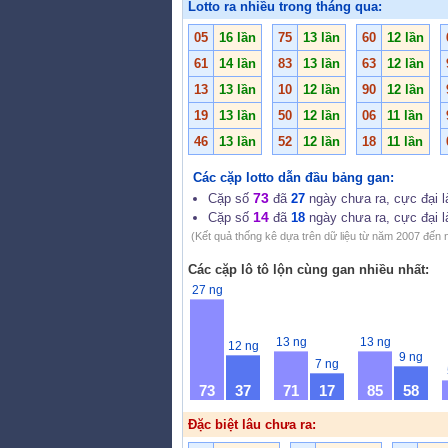
Lotto ra nhiều trong tháng qua:
Em có đôi lời muốn tâm sự với 
Cậu Ấm 3:
mọi người đều xa lánh và khinh bỉ em em dư
ời thương sót không lấy hết cái gì của ai c
05
16 lần
75
13 lần
60
12 lần
ên lúc em chưa bắt đầu chơi bời em cảm ơn 
61
14 lần
83
13 lần
63
12 lần
đi lên và a khuyên em rất nhiều điều bỏ đỏ 
a từ bỏ và giới thiệu a lên đây cho mọi ngư
13
13 lần
10
12 lần
90
12 lần
Em có đôi lời muốn tâm sự với 
Cậu Ấm 3:
19
13 lần
50
12 lần
06
11 lần
mọi người đều xa lánh và khinh bỉ em em dư
ời thương sót không lấy hết cái gì của ai c
46
13 lần
52
12 lần
18
11 lần
ên lúc em chưa bắt đầu chơi bời em cảm ơn 
đi lên và a khuyên em rất nhiều điều bỏ đỏ 
a từ bỏ và giới thiệu a lên đây cho mọi ngư
Các cặp lotto dẫn đầu bảng gan:
ANH CHỊ EM XA BỜ NHẮN
Văn Bìnhh 19929:
73
Cặp số
đã
27
ngày chưa ra, cực đại 
free. MỖI NGÀY ANH CHỊ EM TA CÙNG CHƠ
14
Cặp số
đã
18
ngày chưa ra, cực đại 
ANH CHỊ EM NÀO ĐANG 
Văn Bìnhh 19929:
(Kết quả thống kê dựa trên dữ liệu từ năm 2007 đến 
BTĐ CHUẨN free. MỖI NGÀY ANH CHỊ EM
ANH CHỊ EM Nào đang X
Văn Bìnhh 19929:
Các cặp lô tô lộn cùng gan nhiều nhất:
Đ CHUẨN free. MỖI NGÀY ANH CHỊ EM T
27 ng
ANH CHỊ EM nào đang.X
Văn Bìnhh 19929:
Đ CHUẨN free. MỖI NGÀY ANH CHỊ EM TA
CẦU CHUẨN MÌNH G
ngô văn anhhh 19989:
13 ng
13 ng
12 ng
UẨN HỮU DUYÊN NHẮN TIN KẾT BẠN 👌𝐙
9 ng
7 ng
ÂU DÀI SỐ CHUẨN..🧧: CẦU CHUẨN MÌNH
CHUẨN HỮU DUYÊN KẾT BẠN 𝐙𝐚 no: ..
05
73
37
71
17
85
58
CẦU CHUẨN MÌNH G
ngô văn anhhh 19989:
Đặc biệt lâu chưa ra:
UẨN HỮU DUYÊN NHẮN TIN KẾT BẠN 👌𝐙
ÂU DÀI SỐ CHUẨN..🧧: CẦU CHUẨN MÌNH