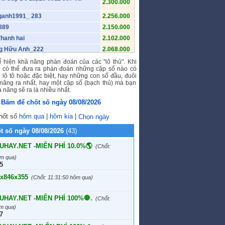
2.300.000
ganh1991_ 283
2.256.000
889
2.150.000
hanh hai
2.102.000
g Hữu Anh_222
2.068.000
23
2.034.000
 hiện khả năng phán đoán của các "lô thủ". Khi
n có thể đưa ra phán đoán những cặp số nào có
giakhoa71 342
2.018.000
 lô tô hoặc đặc biệt, hay những con số đầu, đuôi
h Hữu Sơn.492
1.896.000
năng ra nhất, hay một cặp số (bạch thủ) mà bạn
 năng sẽ ra là nhiều nhất.
h.391
1.874.000
Bấm để chốt số ngày
08/08/2026
ánh Huy 38
1.852.000
aby198x
1.840.000
hốt số
hôm qua
|
hôm kia
|
Chọn ngày
ngo36223 968
1.836.000
t số ngày 08/08/2026
(43)
ến Anh 313
1.836.000
UHAY.NET -MIỄN PHÍ 10.0%🌎
(Chốt:
 Đàm Thanh
1.780.000
ôm qua)
n Anh 944
1.770.000
5
ienBacSo.Com 😔 Soi Cầu MB
1.748.000
x846x355
(Chốt: 11:31:50 hôm qua)
h12_213
1.742.000
c Việt 655
1.742.000
UHAY.NET -MIỄN PHÍ 100%🛑.
(Chốt:
ễn Đức Yến_379
1.714.000
ôm qua)
7
980
1.710.000