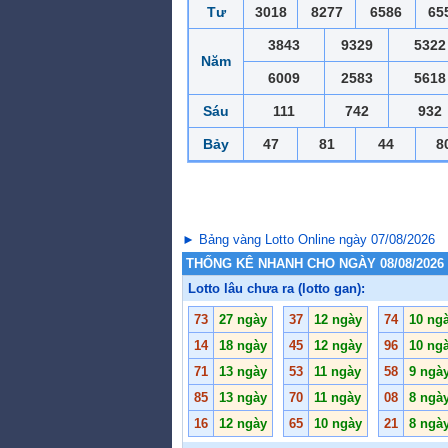
Tư
3018
8277
6586
65
3843
9329
5322
Năm
6009
2583
5618
Sáu
111
742
932
Bảy
47
81
44
8
► Bảng vàng Lotto Online ngày 07/08/2026
THỐNG KÊ NHANH CHO NGÀY 08/08/2026
Lotto lâu chưa ra (lotto gan):
73
27 ngày
37
12 ngày
74
10 ng
14
18 ngày
45
12 ngày
96
10 ng
71
13 ngày
53
11 ngày
58
9 ngà
85
13 ngày
70
11 ngày
08
8 ngà
16
12 ngày
65
10 ngày
21
8 ngà