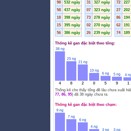
98
532 ngày
31
327 ngày
72
227
58
437 ngày
07
323 ngày
27
202
18
398 ngày
73
278 ngày
86
194
15
395 ngày
02
270 ngày
62
191
56
386 ngày
26
239 ngày
74
189
Thống kê gan đặc biệt theo tổng:
38 ng
25 ng
>> Xem nội dung trước
21 ng
1 nháy
46
Lý Mặc Sầu👌:
10 ng
6 ng
5 ng
4 n
sầu tuổi lol gì mà ban số
Giàng A lú:
4
8
2
0
5
9
1
đánh
464
mc
50
đ đề đầu lẻ :
Lý Mặc Sầu👌:
Thống kê cho thấy tổng đề lâu chưa xuất hiệ
Cho nhóm lô
464
đề đầu lẻ :
Lý Mặc Sầu👌:
77, 86, 95
) đã 38 ngày chưa ra.
Sầu cho tớ vào nhóm mí
Người giác ngộ:
miền nam đớp
696
x2 g8 chạ
Thống kê gan đặc biệt theo chạm:
Lý Mặc Sầu👌:
9 ng
oce bạn nhắn tin tớ
Lý Mặc Sầu👌:
7 ng
thi chốt mí tao đã
Người giác ngộ:
6 ng
Người giác ngộ:
4 ng
3 ng
3 ng