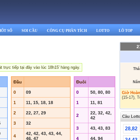
ỐT SỐ
SOI CẦU
CÔNG CỤ PHÂN TÍCH
LOTTO
LÔ TOP
2
trực tiếp tại đây vào lúc 18h15' hàng ngày.
Thá
Đầu
Đuôi
Năm
0
09
0
50, 80, 80
Giờ Hoàn
(15-17), T
1
11, 15, 18, 18
1
11, 81
2
22, 27, 29
22, 32, 42,
2
Cầu Lott
42
5
3
32
3
43, 43, 83
28,82
0
42, 42, 43, 43, 44,
4
46, 47
4
44, 94
34,43