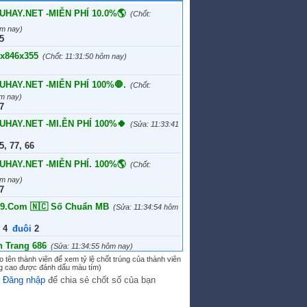
ến Anh 313
1.836.000
UHAY.NET -MIỄN PHÍ 10.0%🌎
(Chốt:
 Đàm Thanh
1.780.000
ôm nay)
n Anh 944
1.770.000
5
ienBacSo.Com 😔 Soi Cầu MB
1.748.000
x846x355
(Chốt: 11:31:50 hôm nay)
h12_213
1.742.000
c Việt 655
1.742.000
UHAY.NET -MIỄN PHÍ 100%🛑.
(Chốt:
ễn Đức Yến_379
1.714.000
ôm nay)
7
980
1.710.000
h1998
1.698.000
UHAY.NET -MI.ỄN PHÍ 100%🍀
(Sửa: 11:33:41
74
1.676.000
5, 77, 66
Ngắn (242168)
1.660.000
UHAY.NET -MIỄN PHÍ. 100%🌎
(Chốt:
ễn Hoài Nam 667
1.648.000
ôm nay)
m32
1.632.000
7
24
1.610.000
9.Com 🇳🇨 Số Chuẩn MB
(Sửa: 11:34:54 hôm
binh_
1.610.000
g62.542
4
đuôi
2
1.610.000
p96_253
1.604.000
 Trang 686
(Sửa: 11:34:55 hôm nay)
7
đuôi
9
nh12 448
1.576.000
 tên thành viên để xem tỷ lệ chốt trúng của thành viên
úng cao được đánh dấu màu tím)
hong20
(Sửa: 11:34:55 hôm nay)
y
Đăng nhập
để chia sẻ chốt số của bạn
2
đuôi
3
34:55 hôm nay)