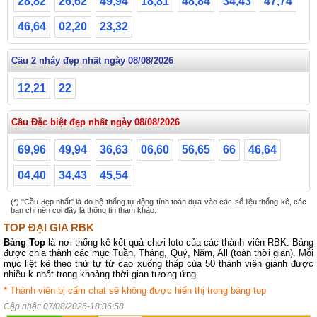
28,82
26,62
49,94
18,81
48,84
34,43
47,74
46,64
02,20
23,32
Cầu 2 nháy đẹp nhất ngày 08/08/2026
12,21
22
Cầu Đặc biệt đẹp nhất ngày 08/08/2026
69,96
49,94
36,63
06,60
56,65
66
46,64
04,40
34,43
45,54
(*) "Cầu đẹp nhất" là do hệ thống tự động tính toán dựa vào các số liệu thống kê, các
bạn chỉ nên coi đây là thông tin tham khảo.
TOP ĐẠI GIA RBK
Bảng Top
là nơi thống kê kết quả chơi loto của các thành viên RBK. Bảng
được chia thành các mục Tuần, Tháng, Quý, Năm, All (toàn thời gian). Mỗi
mục liệt kê theo thứ tự từ cao xuống thấp của 50 thành viên giành được
nhiều k nhất trong khoảng thời gian tương ứng.
* Thành viên bị cấm chat sẽ không được hiển thị trong bảng top
Cập nhật: 07/08/2026-18:36:58