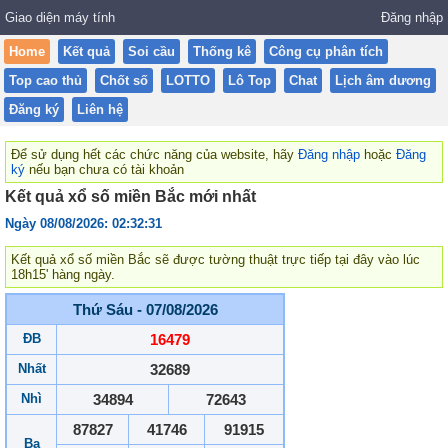
Giao diện máy tính
Đăng nhập
Home
Kết quả
Soi cầu
Thống kê
Công cụ phân tích
Top cao thủ
Chốt số
LOTTO
Lô Top
Chat
Lịch âm dương
Đăng ký
Liên hệ
Để sử dụng hết các chức năng của website, hãy
Đăng nhập
hoặc
Đăng
ký
nếu bạn chưa có tài khoản
Kết quả xổ số miền Bắc mới nhất
Ngày 08/08/2026: 02:32:31
Kết quả xổ số miền Bắc sẽ được tường thuật trực tiếp tại đây vào lúc
18h15' hàng ngày.
Thứ Sáu - 07/08/2026
ĐB
16479
Nhất
32689
Nhì
34894
72643
87827
41746
91915
Ba