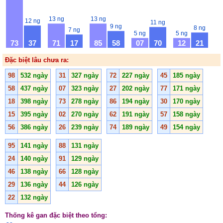
13 ng
13 ng
12 ng
11 ng
9 ng
8 ng
7 ng
5 ng
5 ng
73
37
71
17
85
58
07
70
12
21
Đặc biệt lâu chưa ra:
98
532 ngày
31
327 ngày
72
227 ngày
45
185 ngày
58
437 ngày
07
323 ngày
27
202 ngày
77
171 ngày
18
398 ngày
73
278 ngày
86
194 ngày
30
170 ngày
15
395 ngày
02
270 ngày
62
191 ngày
57
158 ngày
56
386 ngày
26
239 ngày
74
189 ngày
49
154 ngày
95
141 ngày
88
131 ngày
24
140 ngày
91
129 ngày
46
138 ngày
66
128 ngày
29
136 ngày
44
126 ngày
22
132 ngày
Thống kê gan đặc biệt theo tổng: