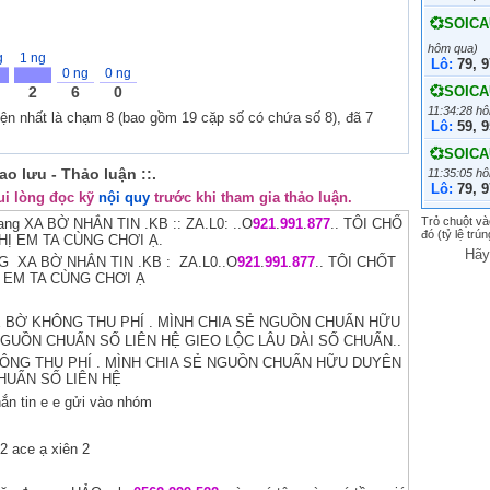
26
Minh 
G
💞SOICA
27
Nguy
hôm qua)
28
lena
g
1 ng
Lô:
79, 9
 luôn luôn đầu 2 đúng mấy con cún MB thâm hơn mai Thuý
0 ng
0 ng
29
vanh
2
6
0
💞SOICA
o mà xem
30
phan
11:34:28 h
i phát, lấy hết tiền hốc hum nay dã bạch thủ lô rơi.
ện nhất là chạm 8 (bao gồm 19 cặp số có chứa số 8), đã 7
31
volon
Lô:
59, 9
32
mai-
💞SOICA
33
ly_ha
iao lưu - Thảo luận ::.
11:35:05 h
Lô:
79, 9
34
Ngô G
ui lòng đọc kỹ
nội quy
trước khi tham gia thảo luận.
CauDep9
35
tran
Trỏ chuột vào
ng XA BỜ NHẮN TIN .KB :: ZA.L0: ..O
921
.
991
.
877
.. TÔI CHỐ
đó (tỷ lệ tr
qua)
HỊ EM TA CÙNG CHƠI Ạ.
Lô:
đầu
Hã
 XA BỜ NHẮN TIN .KB : ZA.L0..O
921
.
991
.
877
.. TÔI CHỐT
Ị EM TA CÙNG CHƠI Ạ
hoang-p
Lô:
đầu
Ề BỜ KHÔNG THU PHÍ . MÌNH CHIA SẺ NGUỒN CHUẨN HỮU
🚴‍♀️ Mie
UỒN CHUẨN SỐ LIÊN HỆ GIEO LỘC LÂU DÀI SỐ CHUẨN..
Lô:
đầu
HÔNG THU PHÍ . MÌNH CHIA SẺ NGUỒN CHUẨN HỮU DUYÊN
LayCauL
UẨN SỐ LIÊN HỆ
qua)
ắn tin e e gửi vào nhóm
Lô:
đầu
Nguyễn 
2 ace ạ xiên 2
Lô:
đầu
(Sửa: 12: