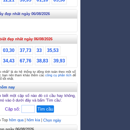
áy đẹp nhất ngày 06/08/2026
biệt đẹp nhất ngày 06/08/2026
03,30
37,73
33
35,53
34,43
67,76
38,83
39,93
p nhất" là do hệ thống tự động tính toán theo một số
Các bạn nên tham khảo thêm các
công cụ phân tích
để
ố tốt nhất.
 hôm nay
 biết một cặp số nào đó có cầu hay không,
nó vào ô dưới đây và bấm 'Tìm cầu'.
Cặp số:
o Top
hôm qua
|
hôm kia
|
Chọn ngày
top ngày 06/08/2026