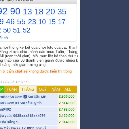
92
90
13
18
20
35
9
46
55
23
10
15
17
2
50
51
52
ất cả
à nơi thống kê kết quả chơi loto của các thành
Bảng được chia thành các mục Tuần, Tháng,
ll (toàn thời gian). Mỗi mục liệt kê theo thứ tự
ng thấp của 50 thành viên giành được nhiều k
khoảng thời gian tương ứng.
n bị cấm chat sẽ không được hiển thị trong
5/08/2026-18:38:53
OP
TUẦN
THÁNG
QUÝ
NĂM
ALL
2.906.000
ienBacSo.Com 🅰️ Soi Cầu MB
MB.Com 💶 Soi cầu uy tín
2.514.000
an0402
2.492.000
ệu ya,lo 0935xxx815xxx976
2.420.000
Hải Đăng S
2.314.000
a Cây Đề za,.Lo 0911 557 và