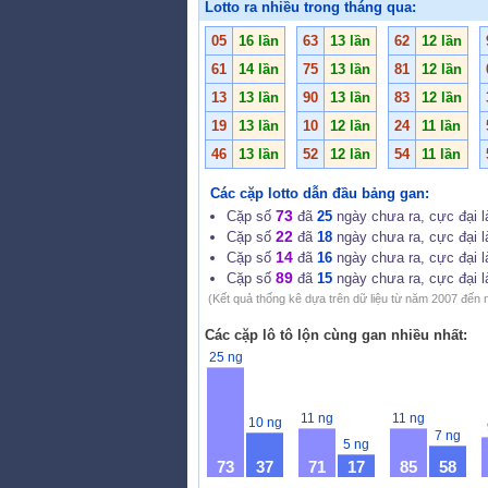
Lotto ra nhiều trong tháng qua:
05
16 lần
63
13 lần
62
12 lần
61
14 lần
75
13 lần
81
12 lần
13
13 lần
90
13 lần
83
12 lần
19
13 lần
10
12 lần
24
11 lần
46
13 lần
52
12 lần
54
11 lần
Các cặp lotto dẫn đầu bảng gan:
73
Cặp số
đã
25
ngày chưa ra, cực đại 
22
Cặp số
đã
18
ngày chưa ra, cực đại 
14
Cặp số
đã
16
ngày chưa ra, cực đại 
89
Cặp số
đã
15
ngày chưa ra, cực đại 
(Kết quả thống kê dựa trên dữ liệu từ năm 2007 đến 
Các cặp lô tô lộn cùng gan nhiều nhất:
25 ng
11 ng
11 ng
10 ng
7 ng
5 ng
73
37
71
17
85
58