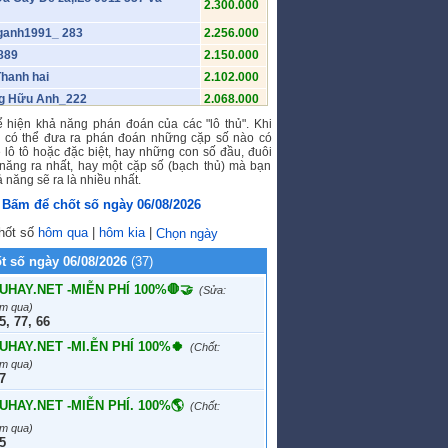
2.300.000
ganh1991_ 283
2.256.000
889
2.150.000
hanh hai
2.102.000
g Hữu Anh_222
2.068.000
23
2.034.000
 hiện khả năng phán đoán của các "lô thủ". Khi
n có thể đưa ra phán đoán những cặp số nào có
giakhoa71 342
2.018.000
 lô tô hoặc đặc biệt, hay những con số đầu, đuôi
 Đàm Thanh
1.940.000
năng ra nhất, hay một cặp số (bạch thủ) mà bạn
 năng sẽ ra là nhiều nhất.
h Hữu Sơn.492
1.896.000
Bấm để chốt số ngày
06/08/2026
h.391
1.874.000
ánh Huy 38
1.852.000
hốt số
hôm qua
|
hôm kia
|
Chọn ngày
ngo36223 968
1.836.000
t số ngày 06/08/2026
(37)
ến Anh 313
1.836.000
UHAY.NET -MIỄN PHÍ 100%🛑🤝
(Sửa:
n Anh 944
1.770.000
ôm qua)
ienBacSo.Com 😔 Soi Cầu MB
1.748.000
5, 77, 66
h12_213
1.742.000
UHAY.NET -MI.ỄN PHÍ 100%🍀
(Chốt:
c Việt 655
1.742.000
ôm qua)
7
ễn Đức Yến_379
1.714.000
UHAY.NET -MIỄN PHÍ. 100%🌎
980
(Chốt:
1.710.000
ôm qua)
h1998
1.698.000
5