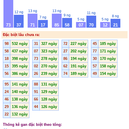
13 ng
13 ng
12 ng
11 ng
9 ng
8 ng
7 ng
5 ng
5 ng
73
37
71
17
85
58
07
70
12
21
Đặc biệt lâu chưa ra:
98
532 ngày
31
327 ngày
72
227 ngày
45
185 ngày
58
437 ngày
07
323 ngày
27
202 ngày
77
171 ngày
18
398 ngày
73
278 ngày
86
194 ngày
30
170 ngày
15
395 ngày
02
270 ngày
62
191 ngày
57
158 ngày
56
386 ngày
26
239 ngày
74
189 ngày
49
154 ngày
95
141 ngày
88
131 ngày
24
140 ngày
91
129 ngày
46
138 ngày
66
128 ngày
29
136 ngày
44
126 ngày
22
132 ngày
Thống kê gan đặc biệt theo tổng: