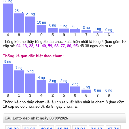
38 ng
25 ng
21 ng
10 ng
6 ng
5 ng
4 ng
3 ng
1 ng
0 ng
4
8
2
0
5
9
1
7
3
6
Thống kê cho thấy tổng đề lâu chưa xuất hiện nhất là tổng 4 (bao gồm 10
cặp số:
04, 13, 22, 31, 40, 59, 68, 77, 86, 95
) đã 38 ngày chưa ra.
Thống kê gan đặc biệt theo chạm:
9 ng
7 ng
6 ng
4 ng
3 ng
3 ng
2 ng
1 ng
0 ng
0 ng
8
1
3
4
2
5
0
6
7
9
Thống kê cho thấy chạm đề lâu chưa xuất hiện nhất là chạm 8 (bao gồm
19 cặp số có chứa số 8), đã 9 ngày chưa ra.
Cầu Lotto đẹp nhất ngày 08/08/2026