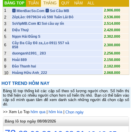
BẢNG TOP
TUẦN
THÁNG
QUÝ
NĂM
ALL
1
2.906.000
🅰️ MienBacSo.Com 🅰️ Soi Cầu MB
2
ZépLào: 0979634 và 598 Tuấn Lái Đò
2.536.000
3
SoVipMB.Com 💶 Soi cầu uy tín
2.514.000
4
Diệu Thuỷ
2.420.000
5
Ngọn Hải Đăng S
2.302.000
Cây Đa Cây Đề za,.Lo 0911 557 và
6
2.300.000
858
7
duonganh1991_ 283
2.256.000
8
Hoài 889
2.150.000
9
Đào Thanh hai
2.102.000
10
Hoàng Hữu Anh_222
2.068.000
11
HHH123
2.034.000
HOT TREND HÔM NAY
12
phangiakhoa71 342
2.018.000
Bảng lô top thống kê các cặp số theo số lượng người chọn. Số hiển thị
13
Huỳnh Hữu Sơn.492
1.896.000
to thể hiện có nhiều người chọn hơn số hiển thị nhỏ. Bạn có thể bấm vào
14
Khánh.391
1.874.000
cặp số mình quan tâm để xem danh sách những người đã chọn cặp số
đó.
15
Lê Khánh Huy 38
1.852.000
>> Xem Lo Top
16
Mr Baby198x
hôm qua
|
hôm kia
|
1.840.000
Chọn ngày
17
yen-ngo36223 968
1.836.000
Bảng lô top ngày 08/08/2026
18
Vũ Tiến Anh 313
1.836.000
19
Viên Đàm Thanh
1.780.000