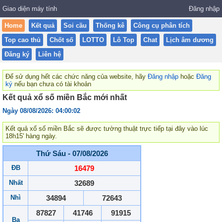
Giao diện máy tính
Đăng nhập
Home
Kết quả
Soi cầu
Thống kê
Công cụ phân tích
Top cao thủ
Chốt số
LOTTO
Lô Top
Chat
Lịch âm dương
Đăng ký
Liên hệ
Để sử dụng hết các chức năng của website, hãy
Đăng nhập
hoặc
Đăng
ký
nếu bạn chưa có tài khoản
Kết quả xổ số miền Bắc mới nhất
Ngày 08/08/2026: 04:00:02
Kết quả xổ số miền Bắc sẽ được tường thuật trực tiếp tại đây vào lúc
18h15' hàng ngày.
Thứ Sáu - 07/08/2026
ĐB
16479
Nhất
32689
Nhì
34894
72643
87827
41746
91915
Ba