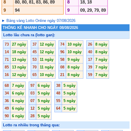
8
80, 80, 81, 83, 86, 89
8
18, 18
9
94
9
09, 29, 79, 89
► Bảng vàng Lotto Online ngày 07/08/2026
THỐNG KÊ NHANH CHO NGÀY 08/08/2026
Lotto lâu chưa ra (lotto gan):
73
27 ngày
37
12 ngày
74
10 ngày
26
8 ngày
14
18 ngày
45
12 ngày
96
10 ngày
40
8 ngày
71
13 ngày
53
11 ngày
58
9 ngày
17
7 ngày
85
13 ngày
70
11 ngày
08
8 ngày
39
7 ngày
16
12 ngày
65
10 ngày
21
8 ngày
59
7 ngày
68
7 ngày
97
6 ngày
38
5 ngày
34
6 ngày
03
5 ngày
48
5 ngày
36
6 ngày
07
5 ngày
55
5 ngày
49
6 ngày
12
5 ngày
64
5 ngày
90
6 ngày
28
5 ngày
Lotto ra nhiều trong tháng qua: