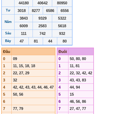
44180
40642
80950
Tư
3018
8277
6586
6556
3843
9329
5322
Năm
6009
2583
5618
Sáu
111
742
932
Bảy
47
81
44
80
Đầu
Đuôi
0
09
0
50, 80, 80
1
11, 15, 18, 18
1
11, 81
2
22, 27, 29
2
22, 32, 42, 42
3
32
3
43, 43, 83
4
42, 42, 43, 43, 44, 46, 47
4
44, 94
5
50, 56
5
15
6
6
46, 56, 86
7
77, 79
7
27, 47, 77