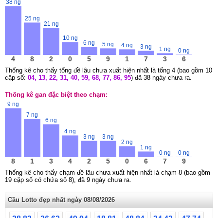
38 ng
25 ng
21 ng
10 ng
6 ng
5 ng
4 ng
3 ng
1 ng
0 ng
4
8
2
0
5
9
1
7
3
6
Thống kê cho thấy tổng đề lâu chưa xuất hiện nhất là tổng 4 (bao gồm 10
cặp số:
04, 13, 22, 31, 40, 59, 68, 77, 86, 95
) đã 38 ngày chưa ra.
Thống kê gan đặc biệt theo chạm:
9 ng
7 ng
6 ng
4 ng
3 ng
3 ng
2 ng
1 ng
0 ng
0 ng
8
1
3
4
2
5
0
6
7
9
Thống kê cho thấy chạm đề lâu chưa xuất hiện nhất là chạm 8 (bao gồm
19 cặp số có chứa số 8), đã 9 ngày chưa ra.
Cầu Lotto đẹp nhất ngày 08/08/2026