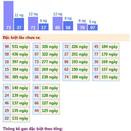
12 ng
12 ng
11 ng
8 ng
6 ng
6 ng
5 ng
73
37
71
17
85
58
79
97
Đặc biệt lâu chưa ra:
98
531 ngày
31
326 ngày
72
226 ngày
45
184 ngày
58
436 ngày
07
322 ngày
27
201 ngày
77
170 ngày
18
397 ngày
73
277 ngày
86
193 ngày
30
169 ngày
15
394 ngày
02
269 ngày
62
190 ngày
57
157 ngày
56
385 ngày
26
238 ngày
74
188 ngày
49
153 ngày
95
140 ngày
88
130 ngày
24
139 ngày
91
128 ngày
46
137 ngày
66
127 ngày
29
135 ngày
44
125 ngày
22
131 ngày
Thống kê gan đặc biệt theo tổng: