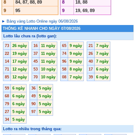
8
84, 87, 88, 89
8
18, 88
9
95
9
19, 69, 89
► Bảng vàng Lotto Online ngày 06/08/2026
THỐNG KÊ NHANH CHO NGÀY 07/08/2026
Lotto lâu chưa ra (lotto gan):
73
26 ngày
16
11 ngày
65
9 ngày
21
7 ngày
22
19 ngày
37
11 ngày
74
9 ngày
26
7 ngày
14
17 ngày
45
11 ngày
96
9 ngày
40
7 ngày
71
12 ngày
53
10 ngày
58
8 ngày
17
6 ngày
85
12 ngày
70
10 ngày
08
7 ngày
39
6 ngày
59
6 ngày
36
5 ngày
68
6 ngày
49
5 ngày
79
6 ngày
90
5 ngày
27
5 ngày
97
5 ngày
34
5 ngày
Lotto ra nhiều trong tháng qua: