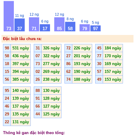
12 ng
12 ng
11 ng
8 ng
6 ng
6 ng
5 ng
73
37
71
17
85
58
79
97
Đặc biệt lâu chưa ra:
98
531 ngày
31
326 ngày
72
226 ngày
45
184 ngày
58
436 ngày
07
322 ngày
27
201 ngày
77
170 ngày
18
397 ngày
73
277 ngày
86
193 ngày
30
169 ngày
15
394 ngày
02
269 ngày
62
190 ngày
57
157 ngày
56
385 ngày
26
238 ngày
74
188 ngày
49
153 ngày
95
140 ngày
88
130 ngày
24
139 ngày
91
128 ngày
46
137 ngày
66
127 ngày
29
135 ngày
44
125 ngày
22
131 ngày
Thống kê gan đặc biệt theo tổng: