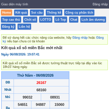
Giao diện máy tính
Đăng nhập
Home
Kết quả
Soi cầu
Thống kê
Công cụ phân tích
Top cao thủ
Chốt số
LOTTO
Lô Top
Chat
Lịch âm dương
Đăng ký
Liên hệ
Để sử dụng hết các chức năng của website, hãy
Đăng nhập
hoặc
Đăng
ký
nếu bạn chưa có tài khoản
Kết quả xổ số miền Bắc mới nhất
Ngày 06/08/2026: 19:07:41
Kết quả xổ số miền Bắc sẽ được tường thuật trực tiếp tại đây vào lúc
18h15' hàng ngày.
Thứ Năm - 06/08/2026
ĐB
26167
Nhất
68160
Nhì
99032
08931
54651
94887
15060
Ba