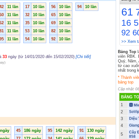
42
11 lần
17
10 lần
56
10 lần
94
10 lần
61
60
11 lần
32
10 lần
65
10 lần
16
5
62
11 lần
35
10 lần
69
10 lần
92
6
81
11 lần
53
10 lần
82
10 lần
95
11 lần
54
10 lần
92
10 lần
>> Xem t
Bảng Top
l
viên RBK. 
là
33
ngày (từ 14/01/2020 đến 15/02/2020)
[Chi tiết]
Quý, Năm, A
nay)
từ cao xuố
nhất trong 
* Thành viê
bảng top
Cập nhật: 0
BẢNG T
1
🅰️ M
2
SoVip
3
Diệu 
4
Giang
 ngày
45
186 ngày
95
142 ngày
91
130 ngày
Cây Đ
5
858
 ngày
77
172 ngày
24
141 ngày
66
129 ngày