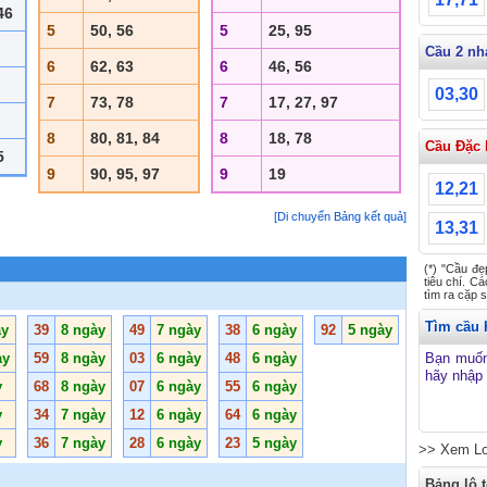
46
5
50, 56
5
25, 95
Cầu 2 nh
6
62, 63
6
46, 56
03,30
7
73, 78
7
17, 27, 97
8
80, 81, 84
8
18, 78
Cầu Đặc 
5
9
90, 95, 97
9
19
12,21
[Di chuyển Bảng kết quả]
13,31
(*) "Cầu đẹ
tiêu chí. 
tìm ra cặp s
Tìm cầu
ày
39
8 ngày
49
7 ngày
38
6 ngày
92
5 ngày
ày
59
8 ngày
03
6 ngày
48
6 ngày
Bạn muốn
hãy nhập 
y
68
8 ngày
07
6 ngày
55
6 ngày
y
34
7 ngày
12
6 ngày
64
6 ngày
y
36
7 ngày
28
6 ngày
23
5 ngày
>> Xem L
Bảng lô 