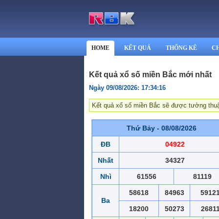
HOME
KẾT QUẢ
THỐNG KÊ
CH
Kết quả xổ số miền Bắc mới nhất
Ngày 09/08/2026: 17:34:16
Kết quả xổ số miền Bắc sẽ được tường thuật 
Thứ Bảy - 08/08/2026
ĐB
04922
Nhất
34327
Nhì
61556
81119
58618
84963
5912
Ba
18200
50273
2681