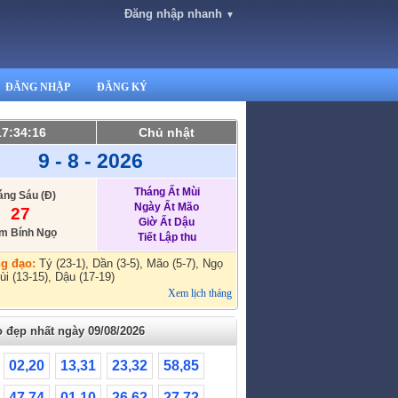
Đăng nhập nhanh
▼
ĐĂNG NHẬP
ĐĂNG KÝ
17:34:16
Chủ nhật
9 - 8 - 2026
Tháng Ất Mùi
áng Sáu (Đ)
Ngày Ất Mão
27
Giờ Ất Dậu
m Bính Ngọ
Tiết Lập thu
g đạo:
Tý (23-1), Dần (3-5), Mão (5-7), Ngọ
ùi (13-15), Dậu (17-19)
Xem lịch tháng
o đẹp nhất ngày 09/08/2026
02,20
13,31
23,32
58,85
47,74
01,10
26,62
27,72