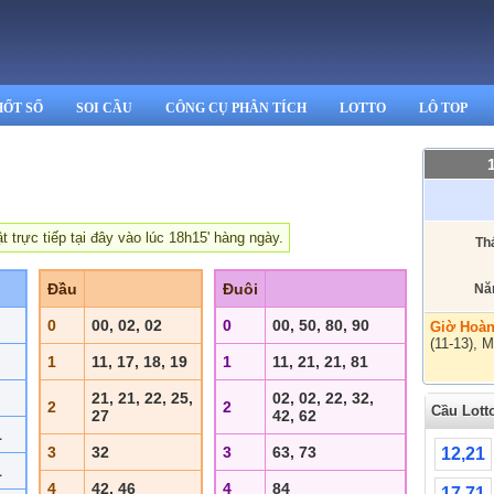
ỐT SỐ
SOI CẦU
CÔNG CỤ PHÂN TÍCH
LOTTO
LÔ TOP
trực tiếp tại đây vào lúc 18h15' hàng ngày.
Th
Đầu
Đuôi
Nă
0
00, 02, 02
0
00, 50, 80, 90
Giờ Hoàn
(11-13), M
1
11, 17, 18, 19
1
11, 21, 21, 81
21, 21, 22, 25,
02, 02, 22, 32,
2
2
Cầu Lott
27
42, 62
1
3
32
3
63, 73
12,21
1
4
42, 46
4
84
17,71