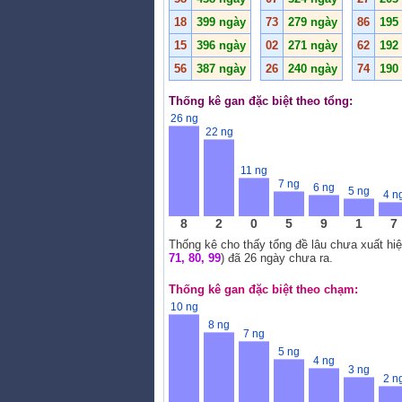
18
399 ngày
73
279 ngày
86
195
15
396 ngày
02
271 ngày
62
192
56
387 ngày
26
240 ngày
74
190
Thống kê gan đặc biệt theo tổng:
26 ng
22 ng
11 ng
7 ng
6 ng
5 ng
4 n
8
2
0
5
9
1
7
Thống kê cho thấy tổng đề lâu chưa xuất hiệ
>> Xem nội dung trước
71, 80, 99
) đã 26 ngày chưa ra.
chén
58
1 chú
Con Số ; Tuyệt Mật👌:
Thống kê gan đặc biệt theo chạm:
Mn bem
761
mt mói ra càng
Tráng bg:
10 ng
Tráng ăn
61
với chính mình kìa
BobbyHD:
8 ng
Xin lô
086
và lô
99
ngọt rồi tiếp n
Tráng bg:
7 ng
Dc nháy lô 2 số
99
và lô 3 số
086
Tráng bg:
5 ng
4 ng
Dcm di
22
ra
20
21
32
vkl toang rui
Dothinh:
3 ng
2 n
Vkl sx mt
Dothinh: