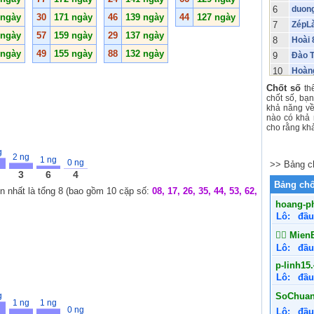
6
duon
 ngày
30
171 ngày
46
139 ngày
44
127 ngày
7
ZépLà
 ngày
57
159 ngày
29
137 ngày
8
Hoài 
 ngày
49
155 ngày
88
132 ngày
9
Đào T
10
Hoàn
11
HHH1
Chốt số
thể
chốt số, bạ
12
phan
khả năng về
13
Huỳn
nào có khả 
cho rằng khả
14
Khán
15
Lê Kh
g
2 ng
1 ng
0 ng
16
yen-
>> Bảng c
3
6
4
17
Vũ Ti
Bảng chố
n nhất là tổng 8 (bao gồm 10 cặp số:
08, 17, 26, 35, 44, 53, 62,
18
Hồ Tấ
hoang-p
19
😔 M
Lô:
đầu
20
t-lin
🚴‍♀️ Mie
21
Võ Đứ
Lô:
đầu
22
Nguy
ào
p-linh15
23
Văn 
thơm rồi Lộc to
Lô:
đầu
24
vuan
g
SoChuan
25
Mr B
1 ng
1 ng
0 ng
Lô:
đầu