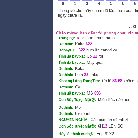
Bem
381
ra
781
tý dc em nữ
Tráng bg:
8
1
3
4
5
0
6
KT có lô
97
Kia bumca
Tráng bg:
Thống kê cho thấy chạm đề lâu chưa xuất hi
Ko thấy
22
đâu. Đen thật
Tình đã bay xa:
ngày chưa ra.
Xit
22
mt rui troi oi
Dothinh:
Qua nhọ mt
Dothinh:
.:: G
339
trâu ơi ko pải
139
739
BobbyHD:
Chào mừng bạn đến với phòng chat, xin v
61
c2 kìa chính mình
Tráng bg:
Kaka
622
Dothinh:
622
bum ăn cangd ko
BobbyHD:
Có
22
rồi
Tình đã bay xa:
May quá
Tình đã bay xa:
Kaka
Dothinh:
Lum
22
kaka
Dothinh:
Có lô
86
-
68
không a
Khoảng Lặng TrongTim:
Co
Dothinh:
MB
696
Tình đã bay xa:
Miền Bắc nào ace
Con Số ; Tuyệt Mật👌:
Mb
Dothinh:
676lo mb
Dothinh:
Các bác lên số mb đi
NGUYỄN NGHĨA:
6H
13
LÊN SỐ
Con Số ; Tuyệt Mật👌:
Húp 61X2
Hãy là chính mình@: