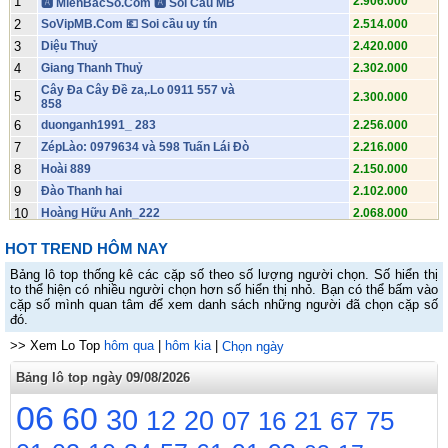
1
2.906.000
🅰️ MienBacSo.Com 🅰️ Soi Cầu MB
2
SoVipMB.Com 💶 Soi cầu uy tín
2.514.000
3
Diệu Thuỷ
2.420.000
4
Giang Thanh Thuỷ
2.302.000
Cây Đa Cây Đề za,.Lo 0911 557 và
5
2.300.000
858
6
duonganh1991_ 283
2.256.000
7
ZépLào: 0979634 và 598 Tuấn Lái Đò
2.216.000
8
Hoài 889
2.150.000
9
Đào Thanh hai
2.102.000
10
Hoàng Hữu Anh_222
2.068.000
11
HHH123
2.034.000
HOT TREND HÔM NAY
12
phangiakhoa71 342
2.018.000
Bảng lô top thống kê các cặp số theo số lượng người chọn. Số hiển thị
13
Huỳnh Hữu Sơn.492
1.896.000
to thể hiện có nhiều người chọn hơn số hiển thị nhỏ. Bạn có thể bấm vào
14
Khánh.391
1.874.000
cặp số mình quan tâm để xem danh sách những người đã chọn cặp số
đó.
15
Lê Khánh Huy 38
1.852.000
>> Xem Lo Top
16
yen-ngo36223 968
hôm qua
|
hôm kia
|
1.836.000
Chọn ngày
17
Vũ Tiến Anh 313
1.836.000
Bảng lô top ngày 09/08/2026
18
Hồ Tấn Anh 944
1.770.000
06
60
19
😔 MienBacSo.Com 😔 Soi Cầu MB
30
1.748.000
12
20
07
16
21
67
75
20
t-linh12_213
1.742.000