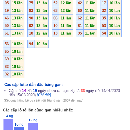
05
15 lần
75
13 lần
52
12 lần
42
11 lần
17
10 lần
19
13 lần
83
13 lần
63
12 lần
60
11 lần
32
10 lần
46
13 lần
90
13 lần
06
11 lần
62
11 lần
35
10 lần
50
13 lần
02
12 lần
10
11 lần
81
11 lần
53
10 lần
61
13 lần
18
12 lần
13
11 lần
95
11 lần
54
10 lần
56
10 lần
94
10 lần
65
10 lần
69
10 lần
82
10 lần
92
10 lần
Các cặp lotto dẫn đầu bảng gan:
14
Cặp số
đã
19
ngày chưa ra, cực đại là
33
ngày (từ 14/01/2020
đến 15/02/2020)
[Chi tiết]
(Kết quả thống kê dựa trên dữ liệu từ năm 2007 đến nay)
Các cặp lô tô lộn cùng gan nhiều nhất:
14 ng
12 ng
10 ng