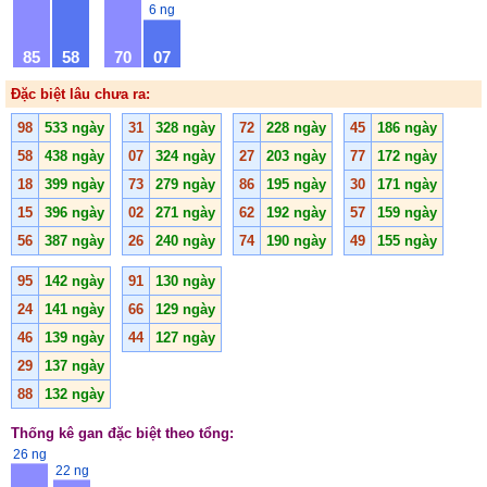
6 ng
85
58
70
07
Đặc biệt lâu chưa ra:
98
533 ngày
31
328 ngày
72
228 ngày
45
186 ngày
58
438 ngày
07
324 ngày
27
203 ngày
77
172 ngày
18
399 ngày
73
279 ngày
86
195 ngày
30
171 ngày
15
396 ngày
02
271 ngày
62
192 ngày
57
159 ngày
56
387 ngày
26
240 ngày
74
190 ngày
49
155 ngày
95
142 ngày
91
130 ngày
24
141 ngày
66
129 ngày
46
139 ngày
44
127 ngày
29
137 ngày
88
132 ngày
Thống kê gan đặc biệt theo tổng:
26 ng
22 ng