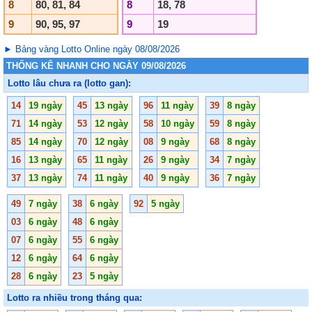
8
80, 81, 84
8
18, 78
9
90, 95, 97
9
19
► Bảng vàng Lotto Online ngày 08/08/2026
THỐNG KÊ NHANH CHO NGÀY 09/08/2026
Lotto lâu chưa ra (lotto gan):
14
19 ngày
45
13 ngày
96
11 ngày
39
8 ngày
71
14 ngày
53
12 ngày
58
10 ngày
59
8 ngày
85
14 ngày
70
12 ngày
08
9 ngày
68
8 ngày
16
13 ngày
65
11 ngày
26
9 ngày
34
7 ngày
37
13 ngày
74
11 ngày
40
9 ngày
36
7 ngày
49
7 ngày
38
6 ngày
92
5 ngày
03
6 ngày
48
6 ngày
07
6 ngày
55
6 ngày
12
6 ngày
64
6 ngày
28
6 ngày
23
5 ngày
Lotto ra nhiều trong tháng qua: