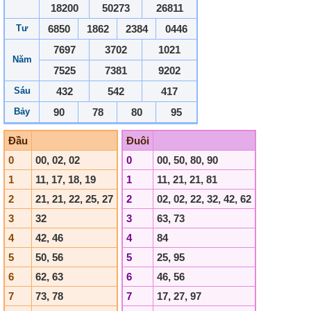
18200
50273
26811
Tư
6850
1862
2384
0446
7697
3702
1021
Năm
7525
7381
9202
Sáu
432
542
417
Bảy
90
78
80
95
Đầu
Đuôi
0
00, 02, 02
0
00, 50, 80, 90
1
11, 17, 18, 19
1
11, 21, 21, 81
2
21, 21, 22, 25, 27
2
02, 02, 22, 32, 42, 62
3
32
3
63, 73
4
42, 46
4
84
5
50, 56
5
25, 95
6
62, 63
6
46, 56
7
73, 78
7
17, 27, 97