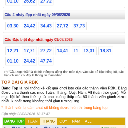
01,10
26,62
27,72
Cầu 2 nháy đẹp nhất ngày 09/08/2026
03,30
24,42
34,43
27,72
37,73
Cầu Đặc biệt đẹp nhất ngày 09/08/2026
12,21
17,71
27,72
14,41
11
13,31
18,81
01,10
24,42
47,74
(*) "Cầu đẹp nhất" là do hệ thống tự động tính toán dựa vào các số liệu thống kê, các
bạn chỉ nên coi đây là thông tin tham khảo.
TOP ĐẠI GIA RBK
Bảng Top
là nơi thống kê kết quả chơi loto của các thành viên RBK. Bảng
được chia thành các mục Tuần, Tháng, Quý, Năm, All (toàn thời gian). Mỗi
mục liệt kê theo thứ tự từ cao xuống thấp của 50 thành viên giành được
nhiều k nhất trong khoảng thời gian tương ứng.
* Thành viên bị cấm chat sẽ không được hiển thị trong bảng top
Cập nhật: 08/08/2026-18:37:47
BẢNG TOP
TUẦN
THÁNG
QUÝ
NĂM
ALL