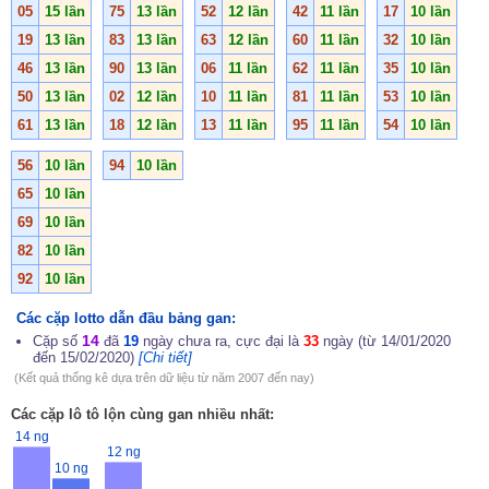
05
15 lần
75
13 lần
52
12 lần
42
11 lần
17
10 lần
19
13 lần
83
13 lần
63
12 lần
60
11 lần
32
10 lần
46
13 lần
90
13 lần
06
11 lần
62
11 lần
35
10 lần
50
13 lần
02
12 lần
10
11 lần
81
11 lần
53
10 lần
61
13 lần
18
12 lần
13
11 lần
95
11 lần
54
10 lần
56
10 lần
94
10 lần
65
10 lần
69
10 lần
82
10 lần
92
10 lần
Các cặp lotto dẫn đầu bảng gan:
14
Cặp số
đã
19
ngày chưa ra, cực đại là
33
ngày (từ 14/01/2020
đến 15/02/2020)
[Chi tiết]
(Kết quả thống kê dựa trên dữ liệu từ năm 2007 đến nay)
Các cặp lô tô lộn cùng gan nhiều nhất:
14 ng
12 ng
10 ng