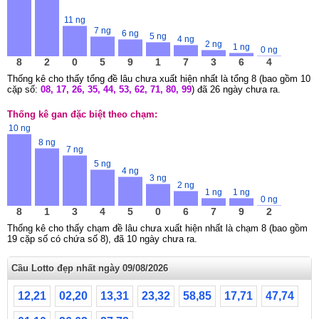
11 ng
7 ng
6 ng
5 ng
4 ng
2 ng
1 ng
0 ng
8
2
0
5
9
1
7
3
6
4
Thống kê cho thấy tổng đề lâu chưa xuất hiện nhất là tổng 8 (bao gồm 10
cặp số:
08, 17, 26, 35, 44, 53, 62, 71, 80, 99
) đã 26 ngày chưa ra.
Thống kê gan đặc biệt theo chạm:
10 ng
8 ng
7 ng
5 ng
4 ng
3 ng
2 ng
1 ng
1 ng
0 ng
8
1
3
4
5
0
6
7
9
2
Thống kê cho thấy chạm đề lâu chưa xuất hiện nhất là chạm 8 (bao gồm
19 cặp số có chứa số 8), đã 10 ngày chưa ra.
Cầu Lotto đẹp nhất ngày 09/08/2026
12,21
02,20
13,31
23,32
58,85
17,71
47,74