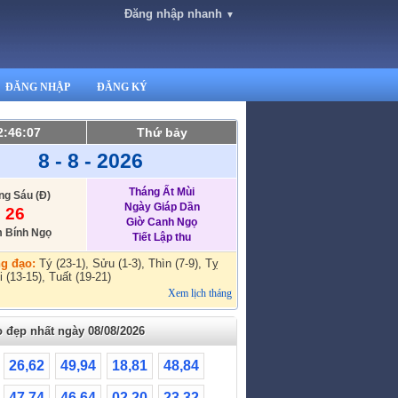
Đăng nhập nhanh
▼
ĐĂNG NHẬP
ĐĂNG KÝ
2:46:07
Thứ bảy
8 - 8 - 2026
Tháng Ất Mùi
ng Sáu (Đ)
Ngày Giáp Dần
26
Giờ Canh Ngọ
 Bính Ngọ
Tiết Lập thu
g đạo:
Tý (23-1), Sửu (1-3), Thìn (7-9), Tỵ
i (13-15), Tuất (19-21)
Xem lịch tháng
o đẹp nhất ngày 08/08/2026
26,62
49,94
18,81
48,84
47,74
46,64
02,20
23,32