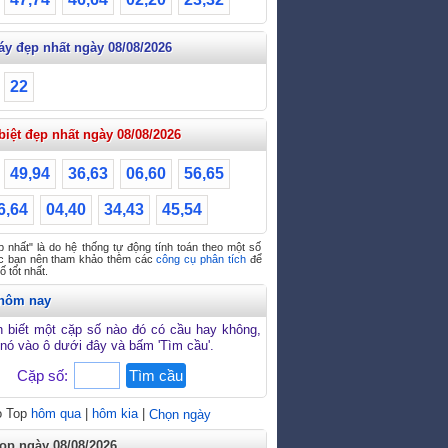
áy đẹp nhất ngày 08/08/2026
22
biệt đẹp nhất ngày 08/08/2026
49,94
36,63
06,60
56,65
6,64
04,40
34,43
45,54
p nhất" là do hệ thống tự động tính toán theo một số
Các bạn nên tham khảo thêm các
công cụ phân tích
để
ố tốt nhất.
 hôm nay
 biết một cặp số nào đó có cầu hay không,
nó vào ô dưới đây và bấm 'Tìm cầu'.
Cặp số:
o Top
hôm qua
|
hôm kia
|
Chọn ngày
top ngày 08/08/2026