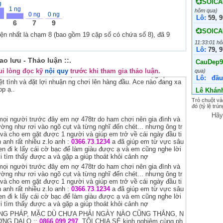
26
vuan
💞SOICA
g
ng ạ
1 ng
hôm qua)
27
Minh 
0 ng
0 ng
b zal0
0589
.
461
.
383
đã giúp em gỡ được 900tr ạ, mọi người đa
Lô:
59, 9
6
7
9
28
Chân 
ày giúp ạ, em đã theo và chiêm ngưỡng cho nên mọi người an t
💞SOICA
 ai sống không được tự do và đang nợ nần vào gặp a giúp để đ
29
Nguy
ện nhất là chạm 8 (bao gồm 19 cặp số có chứa số 8), đã 9
11:33:01 h
30
lena
thì chỉ có kênh của chị Vân da.lo::
0563906623
chị giúp còn k
Lô:
79, 9
31
vanh
iệt tình và đặt lợi nhuận ng chơi lên hàng đầu. Ace nào đang xa
iao lưu - Thảo luận ::.
CauDep9
pp ạ..
32
phan
ui lòng đọc kỹ
nội quy
trước khi tham gia thảo luận.
qua)
 thì chỉ có kênh của chị Vân da.lo::
0563906623
chị giúp còn k
33
Lô:
volon
đầu
iệt tình và đặt lợi nhuận ng chơi lên hàng đầu. Ace nào đang xa
34
mai-
pp ạ..
Lê Khánh
Lô:
đầu
35
ly_ha
Trỏ chuột vào
đó (tỷ lệ tr
hoang-p
Hã
mọi người trước đây em nợ 478tr do ham chơi nên gia đình và
Lô:
đầu
ờng như rơi vào ngõ cụt và từng nghĩ đến chét... nhưng ông tr
(Sửa: 11:
ả và cho em gặt được 1 người và giúp em trở về cái ngày đầu ti
Lô:
đầu
anh rất nhiều z.lo anh :
0366
.
73
.
1234
a đã giúp em từ vực sâu
đen đi k lấy cái cờ bạc để làm giàu được ạ và em cũng nghe lời
p-linh15
ời tìm thấy được a và gặp a giúp thoát khỏi cảnh nợ
Lô:
đầu
mọi người trước đây em nợ 478tr do ham chơi nên gia đình và
💞SOICA
ờng như rơi vào ngõ cụt và từng nghĩ đến chét... nhưng ông tr
ả và cho em gặt được 1 người và giúp em trở về cái ngày đầu ti
hôm qua)
anh rất nhiều z.lo anh :
0366
.
73
.
1234
a đã giúp em từ vực sâu
Lô:
59, 9
đen đi k lấy cái cờ bạc để làm giàu được ạ và em cũng nghe lời
ời tìm thấy được a và gặp a giúp thoát khỏi cảnh nợ
SoChuan
NG PHÁP, MẶC DÙ CHƯA PHẢI NGÀY NÀO CŨNG THẮNG, N
Lô:
đầu
ỜNG,DALO ::
0866
.
099
.
297
. TÔI CHIA SẺ kinh nghiệm cùng ph