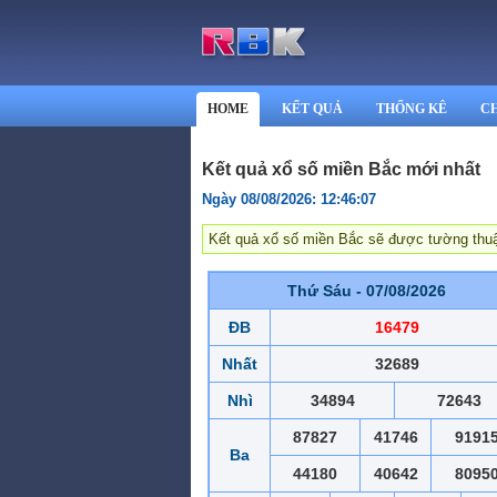
HOME
KẾT QUẢ
THỐNG KÊ
CH
Kết quả xổ số miền Bắc mới nhất
Ngày 08/08/2026: 12:46:07
Kết quả xổ số miền Bắc sẽ được tường thuật 
Thứ Sáu - 07/08/2026
ĐB
16479
Nhất
32689
Nhì
34894
72643
87827
41746
9191
Ba
44180
40642
8095