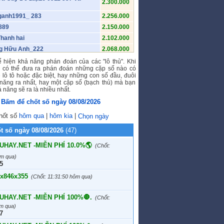
2.300.000
ganh1991_ 283
2.256.000
889
2.150.000
hanh hai
2.102.000
g Hữu Anh_222
2.068.000
23
2.034.000
 hiện khả năng phán đoán của các "lô thủ". Khi
n có thể đưa ra phán đoán những cặp số nào có
giakhoa71 342
2.018.000
 lô tô hoặc đặc biệt, hay những con số đầu, đuôi
h Hữu Sơn.492
1.896.000
năng ra nhất, hay một cặp số (bạch thủ) mà bạn
 năng sẽ ra là nhiều nhất.
h.391
1.874.000
Bấm để chốt số ngày
08/08/2026
ánh Huy 38
1.852.000
aby198x
1.840.000
hốt số
hôm qua
|
hôm kia
|
Chọn ngày
ngo36223 968
1.836.000
t số ngày 08/08/2026
(47)
ến Anh 313
1.836.000
UHAY.NET -MIỄN PHÍ 10.0%🌎
(Chốt:
 Đàm Thanh
1.780.000
ôm qua)
n Anh 944
1.770.000
5
ienBacSo.Com 😔 Soi Cầu MB
1.748.000
x846x355
(Chốt: 11:31:50 hôm qua)
h12_213
1.742.000
c Việt 655
1.742.000
UHAY.NET -MIỄN PHÍ 100%🛑.
(Chốt:
ễn Đức Yến_379
1.714.000
ôm qua)
7
980
1.710.000