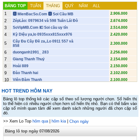
BẢNG TOP
TUẦN
THÁNG
QUÝ
NĂM
ALL
1
2.906.000
🅰️ MienBacSo.Com 🅰️ Soi Cầu MB
2
ZépLào: 0979634 và 598 Tuấn Lái Đò
2.674.000
3
SoVipMB.Com 💶 Soi cầu uy tín
2.514.000
4
Kỳ Diệu ya,lo 0935xxx815xxx976
2.420.000
Cây Đa Cây Đề za,.Lo 0911 557 và
5
2.300.000
858
6
duonganh1991_ 283
2.256.000
7
Giang Thanh Thuỷ
2.154.000
8
Hoài 889
2.150.000
9
Đào Thanh hai
2.102.000
10
Viên Đàm Thanh
2.100.000
11
Hoàng Hữu Anh_222
2.068.000
HOT TREND HÔM NAY
12
HHH123
2.034.000
Bảng lô top thống kê các cặp số theo số lượng người chọn. Số hiển thị
13
phangiakhoa71 342
2.018.000
to thể hiện có nhiều người chọn hơn số hiển thị nhỏ. Bạn có thể bấm vào
14
Huỳnh Hữu Sơn.492
1.896.000
cặp số mình quan tâm để xem danh sách những người đã chọn cặp số
đó.
15
Khánh.391
1.874.000
>> Xem Lo Top
16
Lê Khánh Huy 38
hôm qua
|
hôm kia
|
1.852.000
Chọn ngày
17
Mr Baby198x
1.840.000
Bảng lô top ngày 07/08/2026
18
yen-ngo36223 968
1.836.000