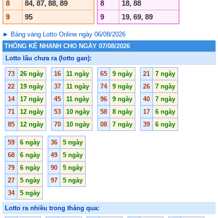
8
84, 87, 88, 89
8
18, 88
9
95
9
19, 69, 89
► Bảng vàng Lotto Online ngày 06/08/2026
THỐNG KÊ NHANH CHO NGÀY 07/08/2026
Lotto lâu chưa ra (lotto gan):
73
26 ngày
16
11 ngày
65
9 ngày
21
7 ngày
22
19 ngày
37
11 ngày
74
9 ngày
26
7 ngày
14
17 ngày
45
11 ngày
96
9 ngày
40
7 ngày
71
12 ngày
53
10 ngày
58
8 ngày
17
6 ngày
85
12 ngày
70
10 ngày
08
7 ngày
39
6 ngày
59
6 ngày
36
5 ngày
68
6 ngày
49
5 ngày
79
6 ngày
90
5 ngày
27
5 ngày
97
5 ngày
34
5 ngày
Lotto ra nhiều trong tháng qua: