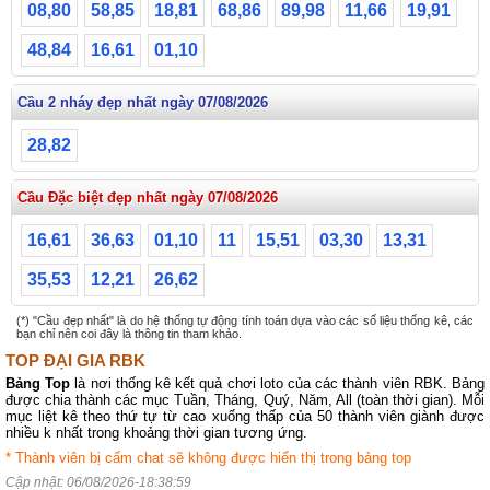
08,80
58,85
18,81
68,86
89,98
11,66
19,91
48,84
16,61
01,10
Cầu 2 nháy đẹp nhất ngày 07/08/2026
28,82
Cầu Đặc biệt đẹp nhất ngày 07/08/2026
16,61
36,63
01,10
11
15,51
03,30
13,31
35,53
12,21
26,62
(*) "Cầu đẹp nhất" là do hệ thống tự động tính toán dựa vào các số liệu thống kê, các
bạn chỉ nên coi đây là thông tin tham khảo.
TOP ĐẠI GIA RBK
Bảng Top
là nơi thống kê kết quả chơi loto của các thành viên RBK. Bảng
được chia thành các mục Tuần, Tháng, Quý, Năm, All (toàn thời gian). Mỗi
mục liệt kê theo thứ tự từ cao xuống thấp của 50 thành viên giành được
nhiều k nhất trong khoảng thời gian tương ứng.
* Thành viên bị cấm chat sẽ không được hiển thị trong bảng top
Cập nhật: 06/08/2026-18:38:59