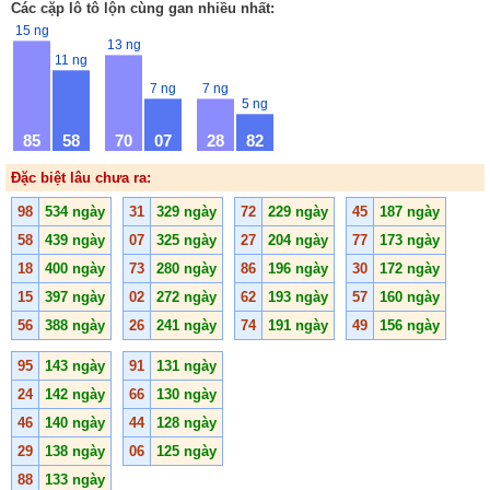
Các cặp lô tô lộn cùng gan nhiều nhất:
15 ng
13 ng
11 ng
7 ng
7 ng
5 ng
85
58
70
07
28
82
Đặc biệt lâu chưa ra:
98
534 ngày
31
329 ngày
72
229 ngày
45
187 ngày
58
439 ngày
07
325 ngày
27
204 ngày
77
173 ngày
18
400 ngày
73
280 ngày
86
196 ngày
30
172 ngày
15
397 ngày
02
272 ngày
62
193 ngày
57
160 ngày
56
388 ngày
26
241 ngày
74
191 ngày
49
156 ngày
95
143 ngày
91
131 ngày
24
142 ngày
66
130 ngày
46
140 ngày
44
128 ngày
29
138 ngày
06
125 ngày
88
133 ngày