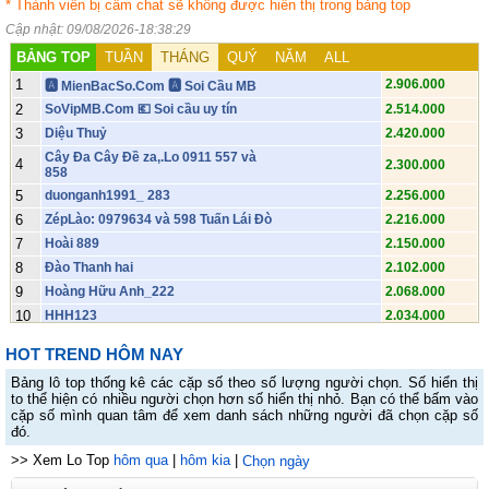
* Thành viên bị cấm chat sẽ không được hiển thị trong bảng top
Cập nhật: 09/08/2026-18:38:29
BẢNG TOP
TUẦN
THÁNG
QUÝ
NĂM
ALL
1
2.906.000
🅰️ MienBacSo.Com 🅰️ Soi Cầu MB
2
SoVipMB.Com 💶 Soi cầu uy tín
2.514.000
3
Diệu Thuỷ
2.420.000
Cây Đa Cây Đề za,.Lo 0911 557 và
4
2.300.000
858
5
duonganh1991_ 283
2.256.000
6
ZépLào: 0979634 và 598 Tuấn Lái Đò
2.216.000
7
Hoài 889
2.150.000
8
Đào Thanh hai
2.102.000
9
Hoàng Hữu Anh_222
2.068.000
10
HHH123
2.034.000
11
phangiakhoa71 342
2.018.000
HOT TREND HÔM NAY
12
Giang Thanh Thuỷ
1.982.000
Bảng lô top thống kê các cặp số theo số lượng người chọn. Số hiển thị
13
Huỳnh Hữu Sơn.492
1.896.000
to thể hiện có nhiều người chọn hơn số hiển thị nhỏ. Bạn có thể bấm vào
14
Khánh.391
1.874.000
cặp số mình quan tâm để xem danh sách những người đã chọn cặp số
đó.
15
Lê Khánh Huy 38
1.852.000
>> Xem Lo Top
16
yen-ngo36223 968
hôm qua
|
hôm kia
|
1.836.000
Chọn ngày
17
Vũ Tiến Anh 313
1.836.000