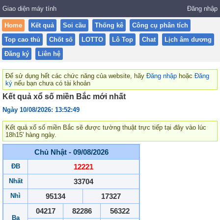
Giao diện máy tính
Đăng nhập
Home
Kết quả
Soi cầu
Thống kê
Công cụ phân tích
Top cao thủ
Chốt số
LOTTO
Lô Top
Chat
Lịch âm dương
Đăng ký
Liên hệ
Để sử dụng hết các chức năng của website, hãy
Đăng nhập
hoặc
Đăng
ký
nếu bạn chưa có tài khoản
Kết quả xổ số miền Bắc mới nhất
Ngày 10/08/2026: 13:52:49
Kết quả xổ số miền Bắc sẽ được tường thuật trực tiếp tại đây vào lúc
18h15' hàng ngày.
Chủ Nhật - 09/08/2026
ĐB
12221
Nhất
33704
Nhì
95134
17327
04217
82286
56322
Ba