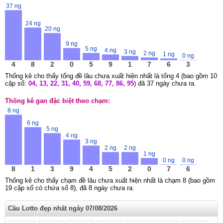
37 ng
24 ng
20 ng
9 ng
5 ng
4 ng
3 ng
2 ng
1 ng
0 ng
4
8
2
0
5
9
1
7
6
3
Thống kê cho thấy tổng đề lâu chưa xuất hiện nhất là tổng 4 (bao gồm 10
cặp số:
04, 13, 22, 31, 40, 59, 68, 77, 86, 95
) đã 37 ngày chưa ra.
Thống kê gan đặc biệt theo chạm:
8 ng
6 ng
5 ng
4 ng
3 ng
2 ng
2 ng
1 ng
0 ng
0 ng
8
1
3
9
4
5
2
0
7
6
Thống kê cho thấy chạm đề lâu chưa xuất hiện nhất là chạm 8 (bao gồm
19 cặp số có chứa số 8), đã 8 ngày chưa ra.
Cầu Lotto đẹp nhất ngày 07/08/2026