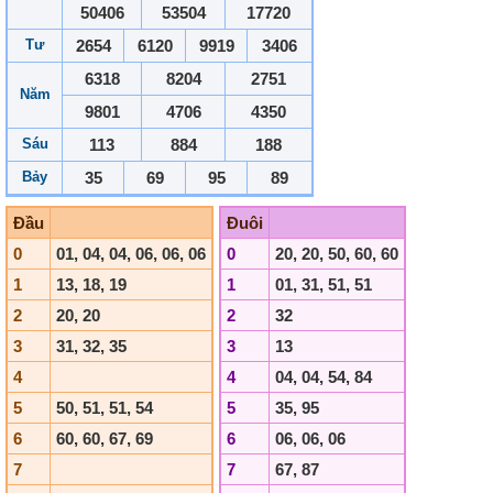
50406
53504
17720
Tư
2654
6120
9919
3406
6318
8204
2751
Năm
9801
4706
4350
Sáu
113
884
188
Bảy
35
69
95
89
Đầu
Đuôi
0
01, 04, 04, 06, 06, 06
0
20, 20, 50, 60, 60
1
13, 18, 19
1
01, 31, 51, 51
2
20, 20
2
32
3
31, 32, 35
3
13
4
4
04, 04, 54, 84
5
50, 51, 51, 54
5
35, 95
6
60, 60, 67, 69
6
06, 06, 06
7
7
67, 87