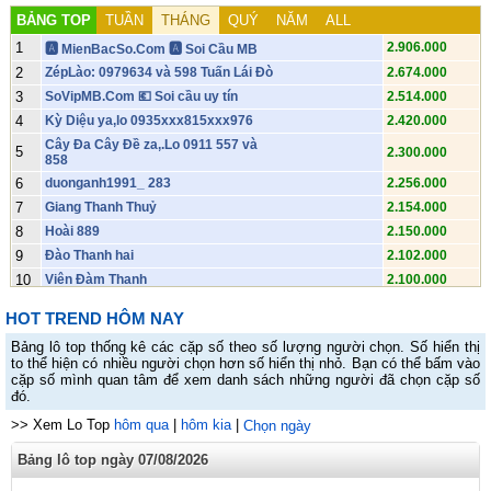
BẢNG TOP
TUẦN
THÁNG
QUÝ
NĂM
ALL
1
2.906.000
🅰️ MienBacSo.Com 🅰️ Soi Cầu MB
2
ZépLào: 0979634 và 598 Tuấn Lái Đò
2.674.000
3
SoVipMB.Com 💶 Soi cầu uy tín
2.514.000
4
Kỳ Diệu ya,lo 0935xxx815xxx976
2.420.000
Cây Đa Cây Đề za,.Lo 0911 557 và
5
2.300.000
858
6
duonganh1991_ 283
2.256.000
7
Giang Thanh Thuỷ
2.154.000
8
Hoài 889
2.150.000
9
Đào Thanh hai
2.102.000
10
Viên Đàm Thanh
2.100.000
11
Hoàng Hữu Anh_222
2.068.000
HOT TREND HÔM NAY
12
HHH123
2.034.000
Bảng lô top thống kê các cặp số theo số lượng người chọn. Số hiển thị
13
phangiakhoa71 342
2.018.000
to thể hiện có nhiều người chọn hơn số hiển thị nhỏ. Bạn có thể bấm vào
14
Huỳnh Hữu Sơn.492
1.896.000
cặp số mình quan tâm để xem danh sách những người đã chọn cặp số
đó.
15
Khánh.391
1.874.000
>> Xem Lo Top
16
Lê Khánh Huy 38
hôm qua
|
hôm kia
|
1.852.000
Chọn ngày
17
Mr Baby198x
1.840.000
Bảng lô top ngày 07/08/2026
18
yen-ngo36223 968
1.836.000