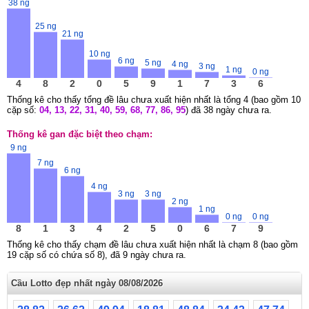
38 ng
25 ng
21 ng
10 ng
6 ng
5 ng
4 ng
3 ng
1 ng
0 ng
4
8
2
0
5
9
1
7
3
6
Thống kê cho thấy tổng đề lâu chưa xuất hiện nhất là tổng 4 (bao gồm 10
cặp số:
04, 13, 22, 31, 40, 59, 68, 77, 86, 95
) đã 38 ngày chưa ra.
Thống kê gan đặc biệt theo chạm:
9 ng
7 ng
6 ng
4 ng
3 ng
3 ng
2 ng
1 ng
0 ng
0 ng
8
1
3
4
2
5
0
6
7
9
Thống kê cho thấy chạm đề lâu chưa xuất hiện nhất là chạm 8 (bao gồm
19 cặp số có chứa số 8), đã 9 ngày chưa ra.
Cầu Lotto đẹp nhất ngày 08/08/2026