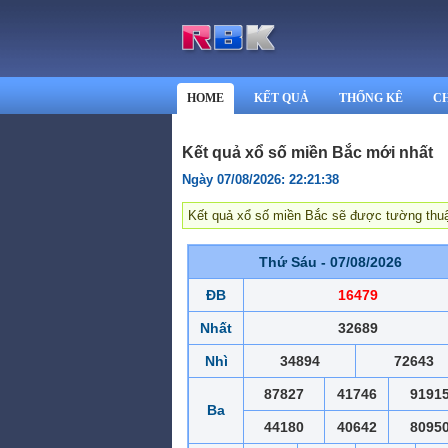
HOME
KẾT QUẢ
THỐNG KÊ
CH
Kết quả xổ số miền Bắc mới nhất
Ngày 07/08/2026: 22:21:38
Kết quả xổ số miền Bắc sẽ được tường thuật 
Thứ Sáu - 07/08/2026
ĐB
16479
Nhất
32689
Nhì
34894
72643
87827
41746
9191
Ba
44180
40642
8095