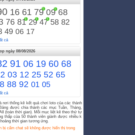
90
1
1
16
61
79
09
68
1
1
1
3
76
81
29
47
58
82
8
49
06
17
ất cả
top ngày 08/08/2026
82
91
06
19
60
68
02
03
12
25
52
65
8
88
92
01
05
ất cả
à nơi thống kê kết quả chơi loto của các thành
Bảng được chia thành các mục Tuần, Tháng,
ll (toàn thời gian). Mỗi mục liệt kê theo thứ tự
ng thấp của 50 thành viên giành được nhiều k
khoảng thời gian tương ứng.
n bị cấm chat sẽ không được hiển thị trong