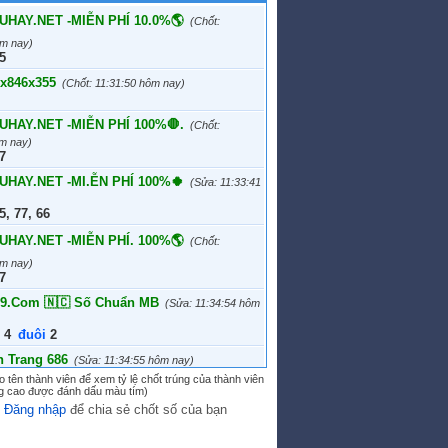
ến Anh 313
1.836.000
UHAY.NET -MIỄN PHÍ 10.0%🌎
(Chốt:
 Đàm Thanh
1.780.000
ôm nay)
n Anh 944
1.770.000
5
ienBacSo.Com 😔 Soi Cầu MB
1.748.000
x846x355
(Chốt: 11:31:50 hôm nay)
h12_213
1.742.000
c Việt 655
1.742.000
UHAY.NET -MIỄN PHÍ 100%🛑.
(Chốt:
ễn Đức Yến_379
1.714.000
ôm nay)
7
980
1.710.000
h1998
1.698.000
UHAY.NET -MI.ỄN PHÍ 100%🍀
(Sửa: 11:33:41
74
1.676.000
5, 77, 66
Ngắn (242168)
1.660.000
UHAY.NET -MIỄN PHÍ. 100%🌎
(Chốt:
ễn Hoài Nam 667
1.648.000
ôm nay)
m32
1.632.000
7
24
1.610.000
9.Com 🇳🇨 Số Chuẩn MB
(Sửa: 11:34:54 hôm
binh_
1.610.000
g62.542
4
đuôi
2
1.610.000
p96_253
1.604.000
 Trang 686
(Sửa: 11:34:55 hôm nay)
7
đuôi
9
nh12 448
1.576.000
 tên thành viên để xem tỷ lệ chốt trúng của thành viên
úng cao được đánh dấu màu tím)
hong20
(Sửa: 11:34:55 hôm nay)
y
Đăng nhập
để chia sẻ chốt số của bạn
2
đuôi
3
34:55 hôm nay)