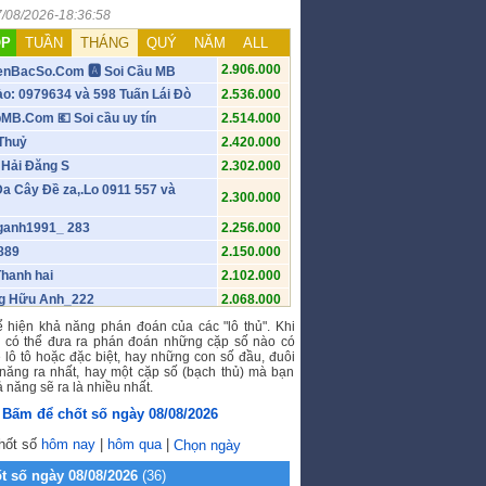
7/08/2026-18:36:58
OP
TUẦN
THÁNG
QUÝ
NĂM
ALL
2.906.000
ienBacSo.Com 🅰️ Soi Cầu MB
o: 0979634 và 598 Tuấn Lái Đò
2.536.000
MB.Com 💶 Soi cầu uy tín
2.514.000
Thuỷ
2.420.000
Hải Đăng S
2.302.000
a Cây Đề za,.Lo 0911 557 và
2.300.000
ganh1991_ 283
2.256.000
889
2.150.000
hanh hai
2.102.000
g Hữu Anh_222
2.068.000
23
2.034.000
 hiện khả năng phán đoán của các "lô thủ". Khi
n có thể đưa ra phán đoán những cặp số nào có
giakhoa71 342
2.018.000
 lô tô hoặc đặc biệt, hay những con số đầu, đuôi
h Hữu Sơn.492
1.896.000
năng ra nhất, hay một cặp số (bạch thủ) mà bạn
 năng sẽ ra là nhiều nhất.
h.391
1.874.000
Bấm để chốt số ngày
08/08/2026
ánh Huy 38
1.852.000
aby198x
1.840.000
hốt số
hôm nay
|
hôm qua
|
Chọn ngày
ngo36223 968
1.836.000
t số ngày 08/08/2026
(36)