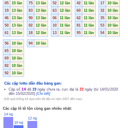
05
15 lần
75
13 lần
52
12 lần
42
11 lần
17
10 lần
19
13 lần
83
13 lần
63
12 lần
60
11 lần
32
10 lần
46
13 lần
90
13 lần
06
11 lần
62
11 lần
35
10 lần
50
13 lần
02
12 lần
10
11 lần
81
11 lần
53
10 lần
61
13 lần
18
12 lần
13
11 lần
95
11 lần
54
10 lần
56
10 lần
94
10 lần
65
10 lần
69
10 lần
82
10 lần
92
10 lần
Các cặp lotto dẫn đầu bảng gan:
14
Cặp số
đã
19
ngày chưa ra, cực đại là
33
ngày (từ 14/01/2020
đến 15/02/2020)
[Chi tiết]
(Kết quả thống kê dựa trên dữ liệu từ năm 2007 đến nay)
Các cặp lô tô lộn cùng gan nhiều nhất:
14 ng
12 ng
10 ng