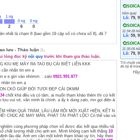
26
Minh 
💞SOICA
27
Nguy
n chẵn tổng 6. Dàn đề mới cứng cho ae .
19
.
92
.
29
.
20
.
03
 :
919
hôm qua)
28
lena
g
1 ng
Lô:
79, 9
 nhịp 4. Nay tôi dự gãy
0 ng
0 ng
29
vanh
ương mà
💞SOICA
2
6
0
30
phan
11:34:28 h
g nhịp 4. nay tôi dự gãy
ện nhất là chạm 8 (bao gồm 19 cặp số có chứa số 8), đã 7
31
volon
Lô:
59, 9
g còn là cái tên nữa mà Là Lý HỘT LE KKK
32
mai-
💞SOICA
33
ly_ha
11:35:05 h
iao lưu - Thảo luận ::.
ý MẶT LỒNN 🤣
Lô:
79, 9
34
Ngô G
ui lòng đọc kỹ
nội quy
trước khi tham gia thảo luận.
m ấy
CauDep9
35
tran
Trỏ chuột vào
G KIU MẸ MÀY RA TAO ĐỤ CÁI BIẾT LIỀN KKK
đó (tỷ lệ tr
qua)
o cần nhắn tin em ạ
Lô:
đầu
Hã
in e e gửi vào nhómm: : zalo
0921
.
991
.
877
hoang-p
 nhăn tin em ạ
Lô:
đầu
ON CKÓ GIÚP ĐỜI TƯƠI ĐẸP CÁI DKMM
🚴‍♀️ Mie
34
chốt khá đều và có tâm, ai muốn tham khảo thêm thì cứ kết
Lô:
đầu
o lưu vui vẻ, văn minh là chính. a ấy k dung zalo, mn gọi điện &
LayCauL
IẾM HÌNH QUẢ TRÁM, LÂU LẮM RỒI MỚI XUẤT HIỆN, KẾT N
qua)
É! CHÚC AE MAY MẮN, PHÁT TÀI PHÁT LỘC! Có thể vào và
Lô:
đầu
Nguyễn 
nghiệm cùng phương pháp chọn số được đúc kết qua nhiều nă
Lô:
đầu
số chất lượng nhất cho anh em. Mình không cam kết thắng
10
n định lâu dài. Anh em cần một kênh tham khảo uy tín, hãy theo
(Sửa: 12: