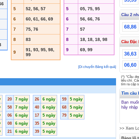
66
5
52, 56, 57
5
05, 75, 95
Cầu 2 nh
6
60, 61, 66, 69
6
56, 66, 76
68,86
7
75, 76
7
57
8
83
8
18, 18, 18, 98
Cầu Đặc 
3
91, 93, 95, 98,
9
69, 99
9
36,63
99
06,60
[Di chuyển Bảng kết quả]
(*) "Cầu đẹ
tiêu chí. 
tìm ra cặp s
Tìm cầu
y
20
7 ngày
26
6 ngày
59
5 ngày
Bạn muốn
y
58
7 ngày
40
6 ngày
68
5 ngày
hãy nhập 
y
06
6 ngày
17
5 ngày
79
5 ngày
y
08
6 ngày
35
5 ngày
>> Xem L
y
21
6 ngày
39
5 ngày
Bảng lô 