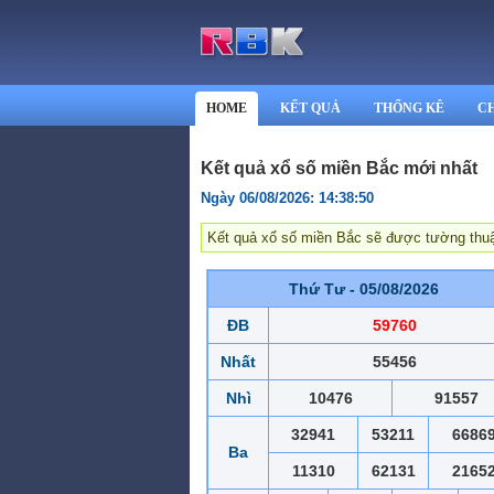
HOME
KẾT QUẢ
THỐNG KÊ
CH
Kết quả xổ số miền Bắc mới nhất
Ngày 06/08/2026: 14:38:50
Kết quả xổ số miền Bắc sẽ được tường thuật 
Thứ Tư - 05/08/2026
ĐB
59760
Nhất
55456
Nhì
10476
91557
32941
53211
6686
Ba
11310
62131
2165