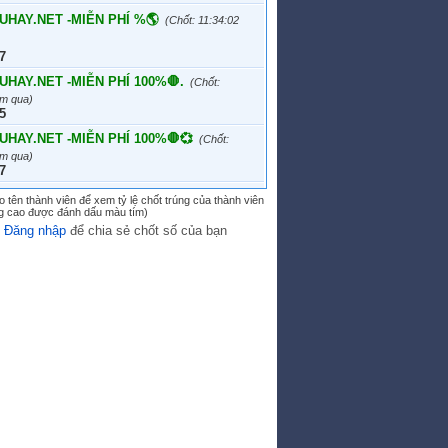
74
1.676.000
UHAY.NET -MIỄN PHÍ %🌎
(Chốt: 11:34:02
ễn Hoài Nam 667
1.648.000
m32
1.632.000
7
24
1.610.000
UHAY.NET -MIỄN PHÍ 100%🛑.
(Chốt:
binh_
1.610.000
ôm qua)
g62.542
1.610.000
5
p96_253
1.604.000
UHAY.NET -MIỄN PHÍ 100%🛑💞
(Chốt:
nh12 448
1.576.000
ôm qua)
7
ia Sơn 109
1.572.000
9.Com 🇳🇨 Số Chuẩn MB
(Sửa: 12:02:45 hôm
yen2003_800
1.566.000
 tên thành viên để xem tỷ lệ chốt trúng của thành viên
úng cao được đánh dấu màu tím)
9
đuôi
8
y
Đăng nhập
để chia sẻ chốt số của bạn
hong20
(Sửa: 12:02:39 hôm qua)
2
đuôi
0
nBacSo.Com 🚴‍♀️ Soi...
(Sửa: 12:02:47 hôm qua)
7
đuôi
6
o.Com ✅ Soi cầu chuẩn
(Sửa: 12:02:45 hôm
7
đuôi
1
Thành Trang.570
(Sửa: 12:02:39 hôm qua)
4
đuôi
3
02:38 hôm qua)