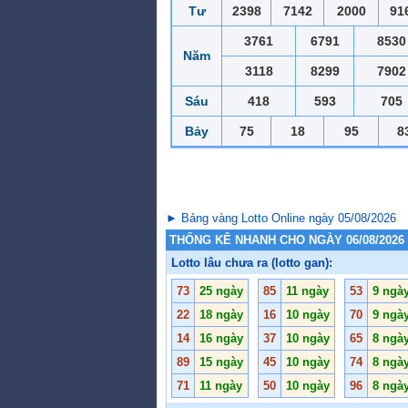
Tư
2398
7142
2000
91
3761
6791
8530
Năm
3118
8299
7902
Sáu
418
593
705
Bảy
75
18
95
8
► Bảng vàng Lotto Online ngày 05/08/2026
THỐNG KÊ NHANH CHO NGÀY 06/08/2026
Lotto lâu chưa ra (lotto gan):
73
25 ngày
85
11 ngày
53
9 ngà
22
18 ngày
16
10 ngày
70
9 ngà
14
16 ngày
37
10 ngày
65
8 ngà
89
15 ngày
45
10 ngày
74
8 ngà
71
11 ngày
50
10 ngày
96
8 ngà