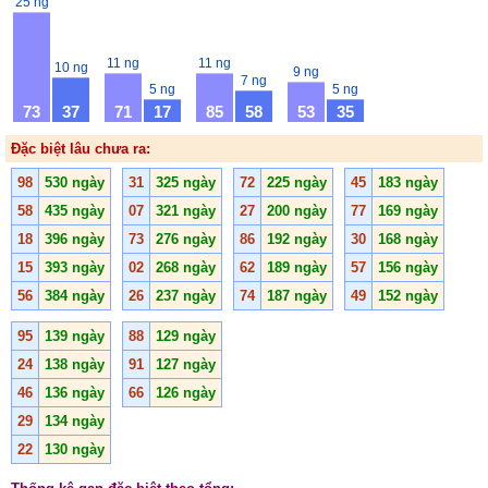
25 ng
11 ng
11 ng
10 ng
9 ng
7 ng
5 ng
5 ng
73
37
71
17
85
58
53
35
Đặc biệt lâu chưa ra:
98
530 ngày
31
325 ngày
72
225 ngày
45
183 ngày
58
435 ngày
07
321 ngày
27
200 ngày
77
169 ngày
18
396 ngày
73
276 ngày
86
192 ngày
30
168 ngày
15
393 ngày
02
268 ngày
62
189 ngày
57
156 ngày
56
384 ngày
26
237 ngày
74
187 ngày
49
152 ngày
95
139 ngày
88
129 ngày
24
138 ngày
91
127 ngày
46
136 ngày
66
126 ngày
29
134 ngày
22
130 ngày