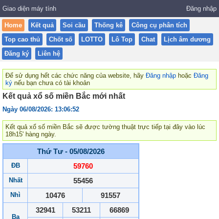
Giao diện máy tính
Đăng nhập
Home
Kết quả
Soi cầu
Thống kê
Công cụ phân tích
Top cao thủ
Chốt số
LOTTO
Lô Top
Chat
Lịch âm dương
Đăng ký
Liên hệ
Để sử dụng hết các chức năng của website, hãy
Đăng nhập
hoặc
Đăng
ký
nếu bạn chưa có tài khoản
Kết quả xổ số miền Bắc mới nhất
Ngày 06/08/2026: 13:06:52
Kết quả xổ số miền Bắc sẽ được tường thuật trực tiếp tại đây vào lúc
18h15' hàng ngày.
Thứ Tư - 05/08/2026
ĐB
59760
Nhất
55456
Nhì
10476
91557
32941
53211
66869
Ba