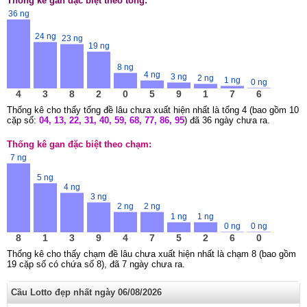
Thống kê gan đặc biệt theo tổng:
36 ng
24 ng
23 ng
19 ng
8 ng
4 ng
3 ng
2 ng
1 ng
0 ng
4
3
8
2
0
5
9
1
7
6
Thống kê cho thấy tổng đề lâu chưa xuất hiện nhất là tổng 4 (bao gồm 10
cặp số:
04, 13, 22, 31, 40, 59, 68, 77, 86, 95
) đã 36 ngày chưa ra.
Thống kê gan đặc biệt theo chạm:
7 ng
5 ng
4 ng
3 ng
2 ng
2 ng
1 ng
1 ng
0 ng
0 ng
8
1
3
9
4
7
5
2
6
0
Thống kê cho thấy chạm đề lâu chưa xuất hiện nhất là chạm 8 (bao gồm
19 cặp số có chứa số 8), đã 7 ngày chưa ra.
Cầu Lotto đẹp nhất ngày 06/08/2026