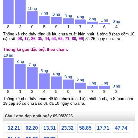
11 ng
7 ng
6 ng
5 ng
4 ng
2 ng
1 ng
0 ng
8
2
0
5
9
1
7
3
6
4
Thống kê cho thấy tổng đề lâu chưa xuất hiện nhất là tổng 8 (bao gồm 10
cặp số:
08, 17, 26, 35, 44, 53, 62, 71, 80, 99
) đã 26 ngày chưa ra.
Thống kê gan đặc biệt theo chạm:
10 ng
8 ng
7 ng
5 ng
4 ng
3 ng
2 ng
1 ng
1 ng
0 ng
8
1
3
4
5
0
6
7
9
2
Thống kê cho thấy chạm đề lâu chưa xuất hiện nhất là chạm 8 (bao gồm
19 cặp số có chứa số 8), đã 10 ngày chưa ra.
Cầu Lotto đẹp nhất ngày 09/08/2026
12,21
02,20
13,31
23,32
58,85
17,71
47,74