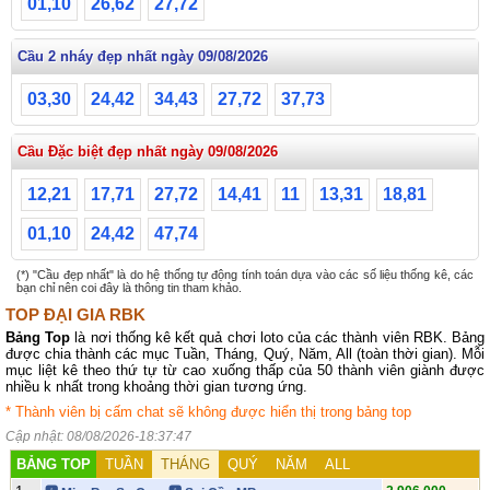
01,10
26,62
27,72
Cầu 2 nháy đẹp nhất ngày 09/08/2026
03,30
24,42
34,43
27,72
37,73
Cầu Đặc biệt đẹp nhất ngày 09/08/2026
12,21
17,71
27,72
14,41
11
13,31
18,81
01,10
24,42
47,74
(*) "Cầu đẹp nhất" là do hệ thống tự động tính toán dựa vào các số liệu thống kê, các
bạn chỉ nên coi đây là thông tin tham khảo.
TOP ĐẠI GIA RBK
Bảng Top
là nơi thống kê kết quả chơi loto của các thành viên RBK. Bảng
được chia thành các mục Tuần, Tháng, Quý, Năm, All (toàn thời gian). Mỗi
mục liệt kê theo thứ tự từ cao xuống thấp của 50 thành viên giành được
nhiều k nhất trong khoảng thời gian tương ứng.
* Thành viên bị cấm chat sẽ không được hiển thị trong bảng top
Cập nhật: 08/08/2026-18:37:47
BẢNG TOP
TUẦN
THÁNG
QUÝ
NĂM
ALL