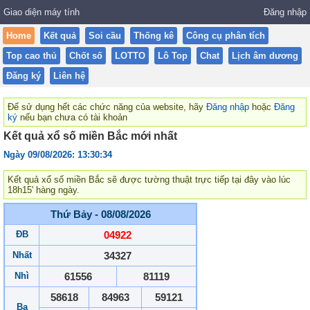
Giao diện máy tính
Đăng nhập
Home
Kết quả
Soi cầu
Thống kê
Công cụ phân tích
Top cao thủ
Chốt số
LOTTO
Lô Top
Chat
Lịch âm dương
Đăng ký
Liên hệ
Để sử dụng hết các chức năng của website, hãy
Đăng nhập
hoặc
Đăng
ký
nếu bạn chưa có tài khoản
Kết quả xổ số miền Bắc mới nhất
Ngày 09/08/2026: 13:30:34
Kết quả xổ số miền Bắc sẽ được tường thuật trực tiếp tại đây vào lúc
18h15' hàng ngày.
Thứ Bảy - 08/08/2026
ĐB
04922
Nhất
34327
Nhì
61556
81119
58618
84963
59121
Ba