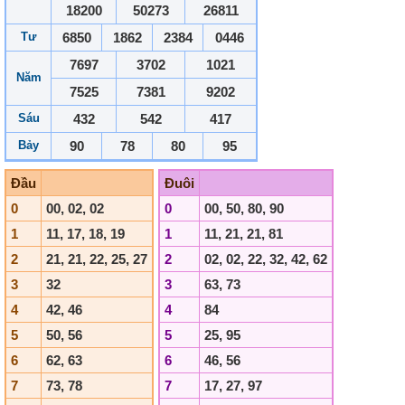
18200
50273
26811
Tư
6850
1862
2384
0446
7697
3702
1021
Năm
7525
7381
9202
Sáu
432
542
417
Bảy
90
78
80
95
Đầu
Đuôi
0
00, 02, 02
0
00, 50, 80, 90
1
11, 17, 18, 19
1
11, 21, 21, 81
2
21, 21, 22, 25, 27
2
02, 02, 22, 32, 42, 62
3
32
3
63, 73
4
42, 46
4
84
5
50, 56
5
25, 95
6
62, 63
6
46, 56
7
73, 78
7
17, 27, 97