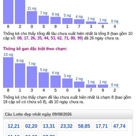
11 ng
7 ng
6 ng
5 ng
4 ng
2 ng
1 ng
0 ng
8
2
0
5
9
1
7
3
6
4
Thống kê cho thấy tổng đề lâu chưa xuất hiện nhất là tổng 8 (bao gồm 10
cặp số:
08, 17, 26, 35, 44, 53, 62, 71, 80, 99
) đã 26 ngày chưa ra.
Thống kê gan đặc biệt theo chạm:
10 ng
8 ng
7 ng
5 ng
4 ng
3 ng
2 ng
1 ng
1 ng
0 ng
8
1
3
4
5
0
6
7
9
2
Thống kê cho thấy chạm đề lâu chưa xuất hiện nhất là chạm 8 (bao gồm
19 cặp số có chứa số 8), đã 10 ngày chưa ra.
Cầu Lotto đẹp nhất ngày 09/08/2026
12,21
02,20
13,31
23,32
58,85
17,71
47,74