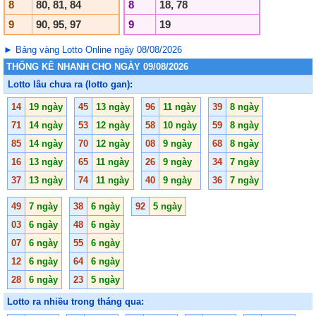
8
80, 81, 84
8
18, 78
9
90, 95, 97
9
19
► Bảng vàng Lotto Online ngày 08/08/2026
THỐNG KÊ NHANH CHO NGÀY 09/08/2026
Lotto lâu chưa ra (lotto gan):
14
19 ngày
45
13 ngày
96
11 ngày
39
8 ngày
71
14 ngày
53
12 ngày
58
10 ngày
59
8 ngày
85
14 ngày
70
12 ngày
08
9 ngày
68
8 ngày
16
13 ngày
65
11 ngày
26
9 ngày
34
7 ngày
37
13 ngày
74
11 ngày
40
9 ngày
36
7 ngày
49
7 ngày
38
6 ngày
92
5 ngày
03
6 ngày
48
6 ngày
07
6 ngày
55
6 ngày
12
6 ngày
64
6 ngày
28
6 ngày
23
5 ngày
Lotto ra nhiều trong tháng qua: