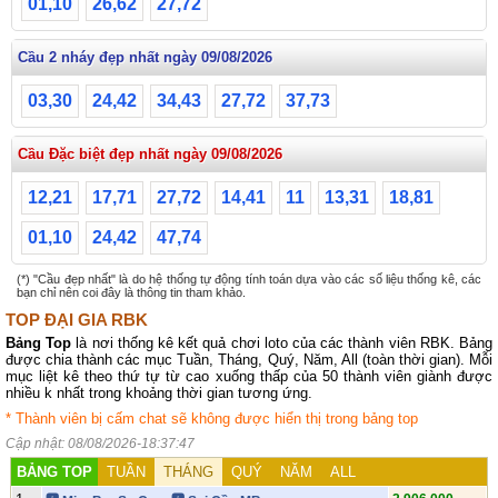
01,10
26,62
27,72
Cầu 2 nháy đẹp nhất ngày 09/08/2026
03,30
24,42
34,43
27,72
37,73
Cầu Đặc biệt đẹp nhất ngày 09/08/2026
12,21
17,71
27,72
14,41
11
13,31
18,81
01,10
24,42
47,74
(*) "Cầu đẹp nhất" là do hệ thống tự động tính toán dựa vào các số liệu thống kê, các
bạn chỉ nên coi đây là thông tin tham khảo.
TOP ĐẠI GIA RBK
Bảng Top
là nơi thống kê kết quả chơi loto của các thành viên RBK. Bảng
được chia thành các mục Tuần, Tháng, Quý, Năm, All (toàn thời gian). Mỗi
mục liệt kê theo thứ tự từ cao xuống thấp của 50 thành viên giành được
nhiều k nhất trong khoảng thời gian tương ứng.
* Thành viên bị cấm chat sẽ không được hiển thị trong bảng top
Cập nhật: 08/08/2026-18:37:47
BẢNG TOP
TUẦN
THÁNG
QUÝ
NĂM
ALL