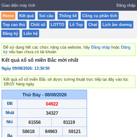
Giao diện máy tính
Đăng nhập
Home
Kết quả
Soi cầu
Thống kê
Công cụ phân tích
Top cao thủ
Chốt số
LOTTO
Lô Top
Chat
Lịch âm dương
Đăng ký
Liên hệ
Để sử dụng hết các chức năng của website, hãy
Đăng nhập
hoặc
Đăng
ký
nếu bạn chưa có tài khoản
Kết quả xổ số miền Bắc mới nhất
Ngày 09/08/2026: 13:30:50
Kết quả xổ số miền Bắc sẽ được tường thuật trực tiếp tại đây vào lúc
18h15' hàng ngày.
Thứ Bảy - 08/08/2026
ĐB
04922
Nhất
34327
Nhì
61556
81119
58618
84963
59121
Ba