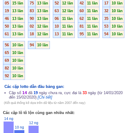
05
15 lần
75
13 lần
52
12 lần
42
11 lần
17
10 lần
19
13 lần
83
13 lần
63
12 lần
60
11 lần
32
10 lần
46
13 lần
90
13 lần
06
11 lần
62
11 lần
35
10 lần
50
13 lần
02
12 lần
10
11 lần
81
11 lần
53
10 lần
61
13 lần
18
12 lần
13
11 lần
95
11 lần
54
10 lần
56
10 lần
94
10 lần
65
10 lần
69
10 lần
82
10 lần
92
10 lần
Các cặp lotto dẫn đầu bảng gan:
14
Cặp số
đã
19
ngày chưa ra, cực đại là
33
ngày (từ 14/01/2020
đến 15/02/2020)
[Chi tiết]
(Kết quả thống kê dựa trên dữ liệu từ năm 2007 đến nay)
Các cặp lô tô lộn cùng gan nhiều nhất:
14 ng
12 ng
10 ng